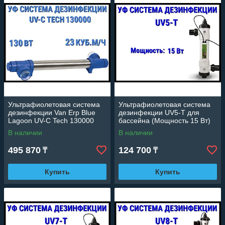
Ультрафиолетовая система
Ультрафиолетовая система
дезинфекции Van Erp Blue
дезинфекции UV5-T для
Lagoon UV-C Tech 130000
бассейна (Мощность 15 Вт)
для бассейна (130 Вт, 23
В наличии
В наличии
куб.м/ч)
495 870
124 700
₸
₸
Купить
Купить