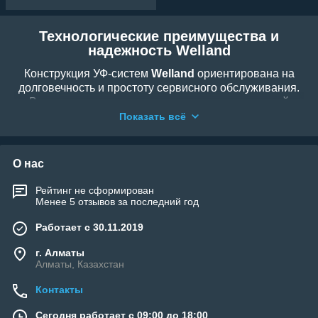
Технологические преимущества и
надежность Welland
Конструкция УФ-систем
Welland
ориентирована на
долговечность и простоту сервисного обслуживания.
Внутренняя зеркальная поверхность реакторной
камеры многократно усиливает интенсивность
Показать всё
облучения, что позволяет добиваться глубокой
стерилизации даже при высокой скорости протока
воды. Установки оснащены современными
О нас
пускорегулирующими аппаратами, которые
защищают лампу от перепадов напряжения и
Рейтинг не сформирован
продлевают её рабочий ресурс. Благодаря
Менее 5 отзывов за последний год
компактным размерам и универсальным
Работает с 30.11.2019
соединениям, системы Welland легко интегрируются
как в новые, так и в уже существующие системы
г. Алматы
фильтрации, делая уход за бассейном проще и
Алматы, Казахстан
экологичнее.
Контакты
На сайте
welland.kz
представлены оригинальные УФ-
Сегодня работает с 09:00 до 18:00