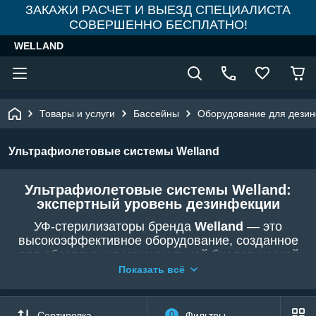
ЗАКАЖИ РАСЧЕТ И ВЫЕЗД СПЕЦИАЛИСТА
СОВЕРШЕННО БЕСПЛАТНО!
WELLAND
Товары и услуги
Бассейны
Оборудование для дезин
Ультрафиолетовые системы Welland
Ультрафиолетовые системы Welland:
экспертный уровень дезинфекции
УФ-стерилизаторы бренда
Welland
— это
высокоэффективное оборудование, созданное
для обеспечения максимальной биологической
безопасности воды. В магазине
WELLAND
Показать всё
представлены установки собственного бренда,
которые нейтрализуют до 99.9%
болезнетворных микроорганизмов, включая те,
Сортировка
0
Фильтры