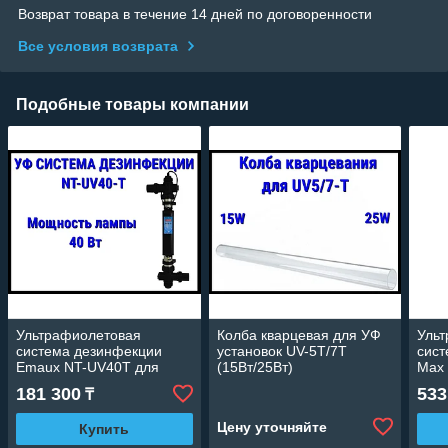
Возврат товара в течение 14 дней по договоренности
Все условия возврата
Подобные товары компании
Ультрафиолетовая
Колба кварцевая для УФ
Уль
система дезинфекции
установок UV-5Т/7T
сист
Emaux NT-UV40T для
(15Вт/25Вт)
Max 
бассейна (Мощность 40
для 
181 300
533
₸
Вт, с таймером)
80 В
Цену уточняйте
Купить