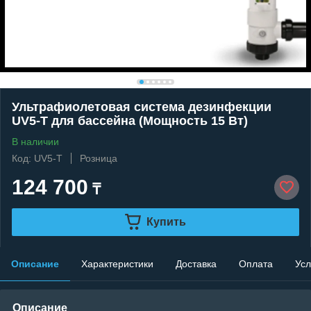
Ультрафиолетовая система дезинфекции
UV5-T для бассейна (Мощность 15 Вт)
В наличии
Код: UV5-T
Розница
124 700
₸
Купить
Описание
Характеристики
Доставка
Оплата
Усл
Описание