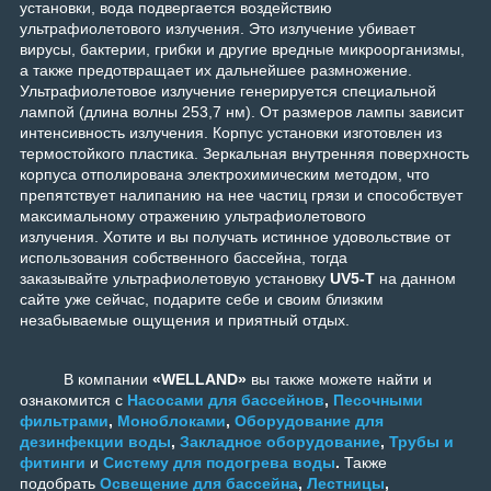
установки, вода подвергается воздействию
ультрафиолетового излучения. Это излучение убивает
вирусы, бактерии, грибки и другие вредные микроорганизмы,
а также предотвращает их дальнейшее размножение.
Ультрафиолетовое излучение генерируется специальной
лампой (длина волны 253,7 нм). От размеров лампы зависит
интенсивность излучения. Корпус установки изготовлен из
термостойкого пластика. Зеркальная внутренняя поверхность
корпуса отполирована электрохимическим методом, что
препятствует налипанию на нее частиц грязи и способствует
максимальному отражению ультрафиолетового
излучения.
Хотите и вы получать истинное удовольствие от
использования собственного бассейна, тогда
заказывайте
ультрафиолетовую установку
UV5-T
на данном
сайте уже сейчас, подарите себе и своим близким
незабываемые ощущения и приятный отдых.
В компании
«WELLAND»
вы также можете найти и
ознакомится с
Насосами для бассейнов
,
Песочными
фильтрами
,
Моноблоками
,
Оборудование для
дезинфекции воды
,
Закладное оборудование
,
Трубы и
фитинги
и
Систему для подогрева воды
.
Также
подобрать
Освещение для бассейна
,
Лестницы
,