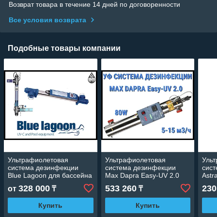
Возврат товара в течение 14 дней по договоренности
Все условия возврата
Подобные товары компании
Ультрафиолетовая
Ультрафиолетовая
Уль
система дезинфекции
система дезинфекции
сист
Blue Lagoon для бассейна
Max Dapra Easy-UV 2.0
Astr
для бассейна (Мощность
для 
328 000
533 260
230
от
₸
₸
80 Вт, поток 5-15 м3/ч)
25 В
Купить
Купить