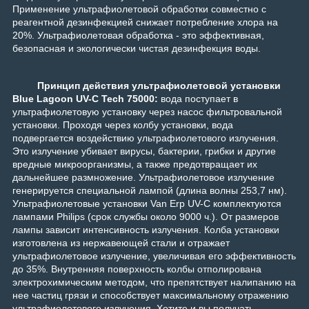
Применение ультрафиолетовой обработки совместно с
реагентной дезинфекцией снижает потребление хлора на
20%. Ультрафиолетовая обработка - это эффективная,
безопасная и экологически чистая дезинфекция воды.
Принцип действия ультрафиолетовой установки
Blue Lagoon UV-C Tech 75000
:
вода поступает в
ультрафиолетовую установку через насос фильтровальной
установки. Проходя через колбу установки, вода
подвергается воздействию ультрафиолетового излучения.
Это излучение убивает вирусы, бактерии, грибки и другие
вредные микроорганизмы, а также предотвращает их
дальнейшее размножение. Ультрафиолетовое излучение
генерируется специальной лампой (длина волны 253,7 нм).
Ультрафиолетовые установки Van Erp UV-C комплектуются
лампами Philips (срок службы около 9000 ч.). От размеров
лампы зависит интенсивность излучения. Колба установки
изготовлена из нержавеющей стали и отражает
ультрафиолетовое излучение, увеличивая его эффективность
до 35%. Внутренняя поверхность колбы отполирована
электрохимическим методом, что препятствует налипанию на
нее частиц грязи и способствует максимальному отражению
ультрафиолетового излучения.
Хотите и вы получать