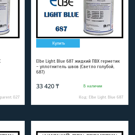
Купить
Х
Elbe Light Blue 687 жидкий ПВХ герметик
- уплотнитель швов (Светло голубой,
687)
33 420 ₸
В наличии
sparent 027
Elbe Light Blue 687