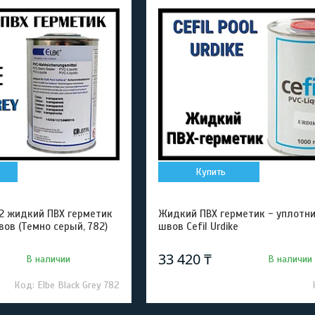
Купить
782 жидкий ПВХ герметик
Жидкий ПВХ герметик - уплотн
ов (Темно серый, 782)
швов Cefil Urdike
33 420 ₸
В наличии
В наличии
Elbe Black Grey 782