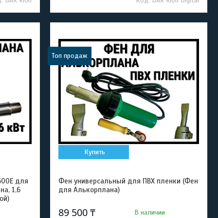
BAK RiOn
BAK RiOn Digital
Топ продаж
Купить
600E для
Фен универсальный для ПВХ пленки (Фен
а, 1,6
для Алькорплана)
ой)
89 500 ₸
В наличии