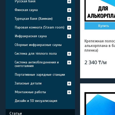
Русская баня
Финская сауна
Турецкая баня (Хаммам)
Купить
Паровая комната (Steam room)
Инфракрасная сауна
Крепежная полос
Сборные инфракрасные сауны
алькорплана в ба
пленка)
Система для тёплого пола
2 340 ₸/м
Система антиобледенения и
снеготаяния
Портативные зарядные станции
Запасные детали
Монтажные работы
Дизайн и 3D визуализация
Статьи