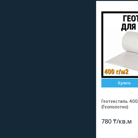
Купить
Геотекстиль 400
(Геополотно)
780 ₸/кв.м