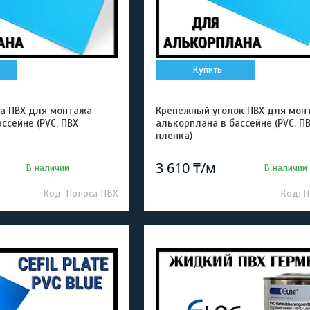
Купить
а ПВХ для монтажа
Крепежный уголок ПВХ для мон
ссейне (PVC, ПВХ
алькорплана в бассейне (PVC, П
пленка)
3 610 ₸/м
В наличии
В наличии
Полоса ПВХ
П