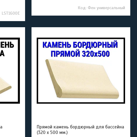
Фен универсальный
e LST1600E
а
Прямой камень бордюрный для бассейна
(320 x 500 мм.)