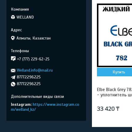
WELLAND
Алматы, Казахстан
+7 (777) 229-62-25
Welland.info@mail.ru
Купить
87772296225
87772296225
Elbe Black Grey 
- уплотнитель шв
Instagram
https://www.instagram.co
33 420 ₸
m/welland_kz/