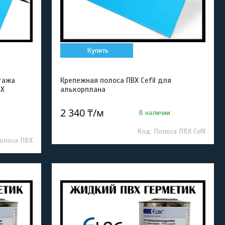
Купить
тажа
Крепежная полоса ПВХ Cefil для
ВХ
алькорплана
2 340 ₸/м
В наличии
Полоса ПВХ Cefil
олоса ПВХ