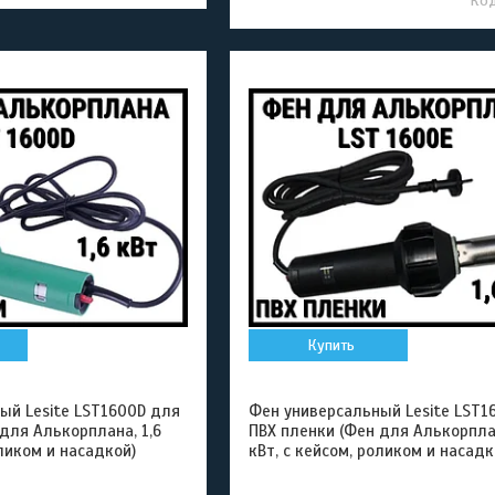
Купить
ый Lesite LST1600D для
Фен универсальный Lesite LST1
для Алькорплана, 1,6
ПВХ пленки (Фен для Алькорплан
оликом и насадкой)
кВт, с кейсом, роликом и насадк