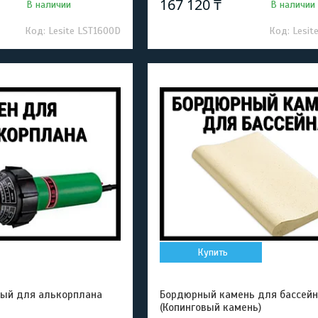
167 120 ₸
В наличии
В наличии
Lesite LST1600D
Lesit
Купить
ный для алькорплана
Бордюрный камень для бассейн
(Копинговый камень)