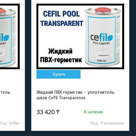
Купить
итель
Жидкий ПВХ герметик - уплотнитель
швов Cefil Transparense
33 420 ₸
В наличии
Urdike
Transparense