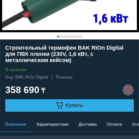
Строительный термофен BAK RiOn Digital
для ПВХ пленки (230V, 1,6 кВт, с
металлическим кейсом)
В наличии
Код: BAK RiOn Digital
Розница
358 690
₸
Купить
Описание
Характеристики
Доставка
Оплата
Усл