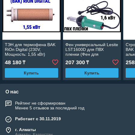
ТЭН для термофена BAK
Фен универсальный Lesite
Стр
RiOn Digital (230V,
LST1600D для ПВХ
BAK 
Мощность: 1,55 кВт)
пленки (Фен для
альк
Алькорплана, 1,6 кВт, с
230V,
48 180
207 300
258
₸
₸
кейсом, роликом и
мета
насадкой)
Купить
Купить
О нас
Рейтинг не сформирован
Менее 5 отзывов за последний год
Работает с 30.11.2019
г. Алматы
Алматы, Казахстан