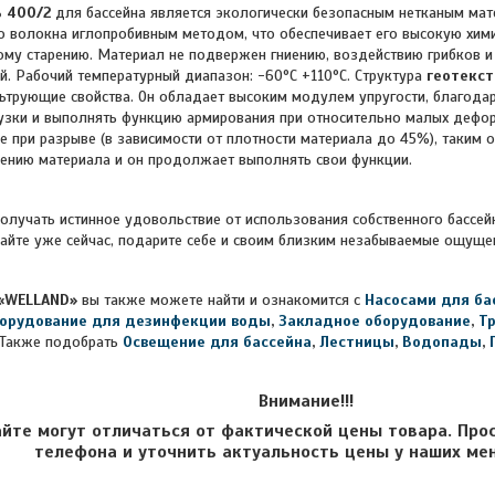
ь 400/2
для бассейна является экологически безопасным нетканым мат
 волокна иглопробивным методом, что обеспечивает его высокую хими
му старению. Материал не подвержен гниению, воздействию грибков и 
й. Рабочий температурный диапазон: -60°C +110°C. Структура
геотекст
ьтрующие свойства. Он обладает высоким модулем упругости, благода
узки и выполнять функцию армирования при относительно малых деформ
 при разрыве (в зависимости от плотности материала до 45%), таким
ению материала и он продолжает выполнять свои функции.
получать истинное удовольствие от использования собственного бассей
айте уже сейчас, подарите себе и своим близким незабываемые ощуще
«WELLAND»
вы также можете найти и ознакомится с
Насосами для ба
орудование для дезинфекции воды
,
Закладное оборудование
,
Т
Также подобрать
Освещение для бассейна
,
Лестницы
,
Водопады
,
Внимание!!!
айте могут отличаться от фактической цены товара. Про
телефона и уточнить актуальность цены у наших ме