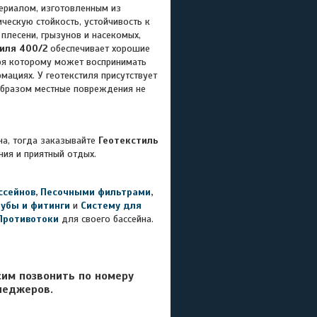
ериалом, изготовленным из
ческую стойкость, устойчивость к
плесени, грызунов и насекомых,
иля 400/2
обеспечивает хорошие
ря которому может воспринимать
ациях. У геотекстиля присутствует
 образом местные повреждения не
на, тогда заказывайте
Геотекстиль
ния и приятный отдых.
ссейнов
,
Песочными фильтрами
,
рубы и фитинги
и
Систему для
Противотоки
для своего бассейна.
сим позвонить по номеру
неджеров.