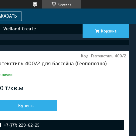
Корзина
АКАЗАТЬ
Welland Create
Корзина
Код:
Геотекстиль 400/2
отекстиль 400/2 для бассейна (Геополотно)
аличии
0 ₸/кв.м
Купить
+7 (777) 229-62-25