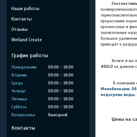
Геотекстил
Наши работы
полипропиленового
термоокислительно
Контакты
прорастанию корне
прочностные и фил
Отзывы
значительные нагр
большое удлинение
Welland Create
приводят к разруш
График работы
Хотите и вы 
400/2
на данном с
Понедельник
09:00
18:00
Вторник
09:00
18:00
Среда
09:00
18:00
В компании
Моноблоками
,
Об
Четверг
09:00
18:00
подогрева воды
.
Пятница
09:00
18:00
Суббота
09:00
18:00
Воскресенье
Выходной
Цены на с
Контакты