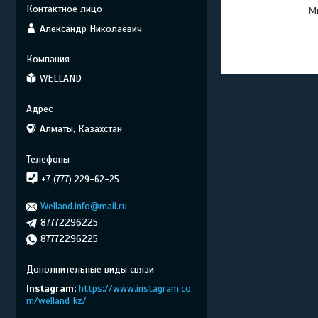
Мы
Александр Николаевич
WELLAND
Алматы, Казахстан
+7 (777) 229-62-25
Welland.info@mail.ru
87772296225
87772296225
Instagram
https://www.instagram.co
m/welland_kz/