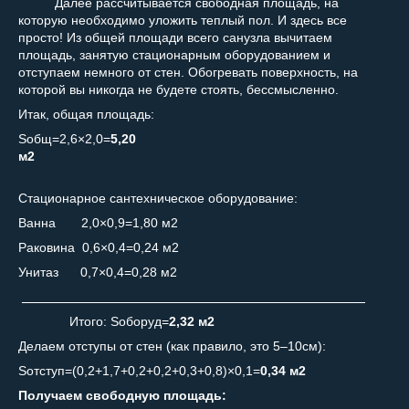
Далее рассчитывается свободная площадь, на
которую необходимо уложить теплый пол. И здесь все
просто! Из общей площади всего санузла вычитаем
площадь, занятую стационарным оборудованием и
отступаем немного от стен. Обогревать поверхность, на
которой вы никогда не будете стоять, бессмысленно.
Итак, общая площадь:
S
общ
=2,6×2,0=
5,20
м
2
Стационарное сантехническое оборудование:
Ванна 2,0×0,9=1,80 м
2
Раковина 0,6×0,4=0,24 м
2
Унитаз 0,7×0,4=0,28 м
2
_______________________________________________
Итого: S
оборуд
=
2,32 м
2
Делаем отступы от стен (как правило, это 5–10см):
S
отступ
=(0,2+1,7+0,2+0,2+0,3+0,8)×0,1=
0,34 м
2
Получаем свободную площадь: