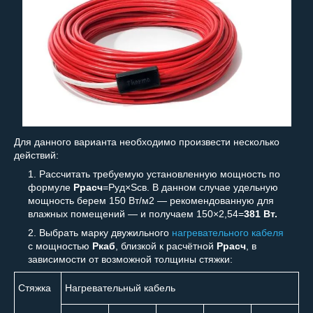
Для данного варианта необходимо произвести несколько
действий:
Рассчитать требуемую установленную мощность по
формуле
P
расч
=P
уд
×S
св
. В данном случае удельную
мощность берем 150 Вт/м
2
— рекомендованную для
влажных помещений — и получаем 150×2,54=
381 Вт.
Выбрать марку двужильного
нагревательного кабеля
с мощностью
Р
каб
, близкой к расчётной
Р
расч
, в
зависимости от возможной толщины стяжки:
Стяжка
Нагревательный кабель