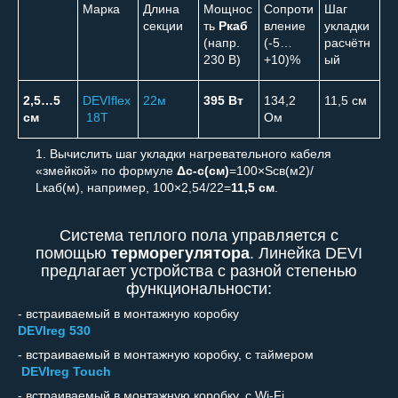
Марка
Длина
Мощнос
Сопроти
Шаг
секции
ть
Р
каб
вление
укладки
(напр.
(-5…
расчётн
230 В)
+10)%
ый
2,5…5
DEVIflex
22м
395 Вт
134,2
11,5 см
см
18T
Ом
Вычислить шаг укладки нагревательного кабеля
«змейкой» по формуле
Δ
с-с(см)
=100×S
св(м
2
)
/
L
каб(м)
, например, 100×2,54/22=
11,5 см
.
Система теплого пола управляется с
помощью
терморегулятора
. Линейка DEVI
предлагает устройства с разной степенью
функциональности:
- встраиваемый в монтажную коробку
DEVIreg 530
- встраиваемый в монтажную коробку, с таймером
DEVIreg Touch
- встраиваемый в монтажную коробку, с Wi-Fi