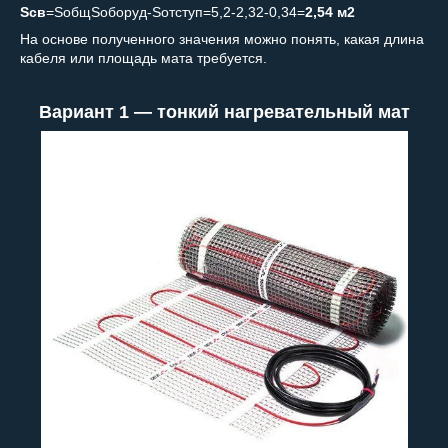
S
св
=S
общ
­S
оборуд
-S
отступ
=5,2-2,32-0,34=
2,54 м
2
На основе полученного значения можно понять, какая длина
кабеля или площадь мата требуется.
Вариант 1 — тонкий нагревательный мат