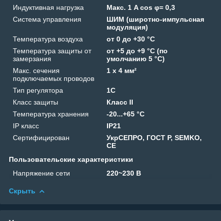
Индуктивная нагрузка
Макс. 1 A cos φ= 0,3
Система управления
ШИМ (широтно-импульсная
модуляция)
Температура воздуха
от 0 до +30 °C
Температура защиты от
от +5 до +9 °C (по
замерзания
умолчанию 5 °C)
Макс. сечения
1 x 4 мм²
подключаемых проводов
Тип регулятора
1C
Класс защиты
Класс II
Температура хранения
-20...+65 °C
IP класс
IP21
Сертифицирован
УкрСЕПРО, ГОСТ Р, SEMKO,
CE
Пользовательские характеристики
Напряжение сети
220~230 В
Скрыть