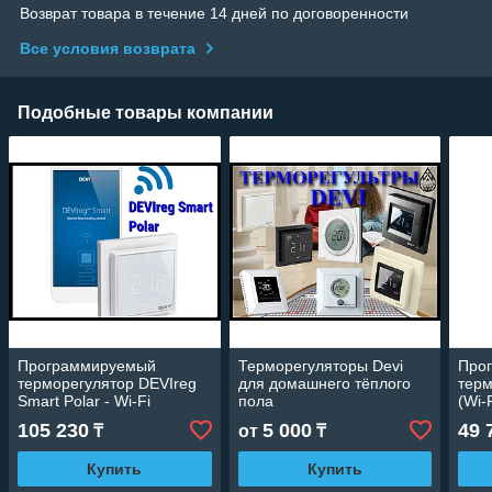
Возврат товара в течение 14 дней по договоренности
Все условия возврата
Подобные товары компании
Программируемый
Терморегуляторы Devi
Про
терморегулятор DEVIreg
для домашнего тёплого
терм
Smart Polar - Wi-Fi
пола
(Wi-F
105 230
5 000
49 
₸
от
₸
Купить
Купить