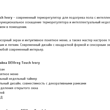
ch
Ivory
- современный терморегулятор для подогрева пола с интелл
функциональное оснащение терморегулятора и интеллектуальный неде
ием в помещении.
й экран и интуитивное понятное меню, а также мастер настроек т
ым и легким. Современный дизайн с квадратной формой и сенсорным 
любой современный интерьер.
айна DEVIreg Touch
Ivory
ран
нятное меню
льный недельный таймер
льный дизайн, совместимость с декоративными рамками
деления открытого окна
тей
ЗД