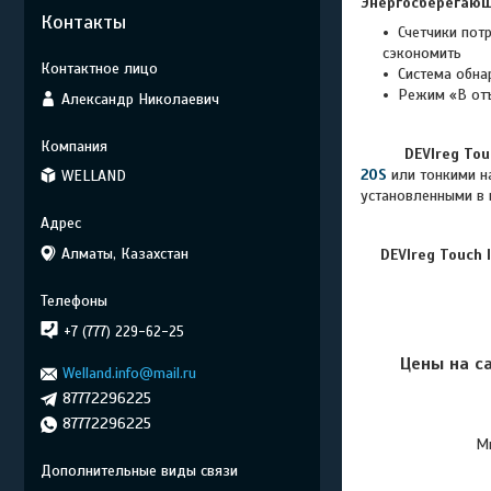
Энергосберегающ
Контакты
Счетчики пот
сэкономить
Система обна
Режим «В от
Александр Николаевич
DEVIreg Tou
20S
или тонкими н
WELLAND
установленными в 
Алматы, Казахстан
DEVIreg Touch
+7 (777) 229-62-25
Цены на с
Welland.info@mail.ru
87772296225
87772296225
Мы