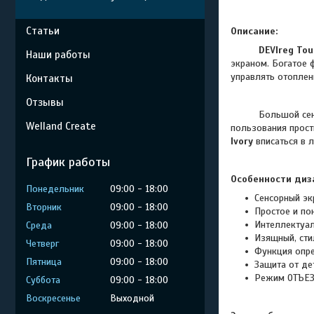
Статьи
Описание:
DEVIreg Tou
Наши работы
экраном. Богатое 
управлять отоплен
Контакты
Отзывы
Большой сенсорны
Welland Create
пользования прост
Ivory
вписаться в 
График работы
Особенности диз
Понедельник
09:00
18:00
Сенсорный эк
Вторник
09:00
18:00
Простое и по
Интеллектуа
Среда
09:00
18:00
Изящный, сти
Четверг
09:00
18:00
Функция опре
Пятница
09:00
18:00
Защита от де
Режим ОТЪЕ
Суббота
09:00
18:00
Воскресенье
Выходной