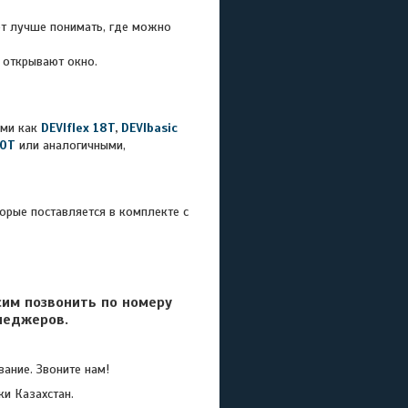
ают лучше понимать, где можно
и открывают окно.
ими как
DEVIflex 18T
,
DEVIbasic
50T
или аналогичными,
орые поставляется в комплекте с
сим позвонить по номеру
неджеров.
ание. Звоните нам!
ки Казахстан.