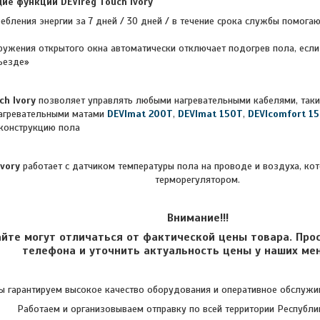
ие функции DEVIreg Touch
Ivory
ребления энергии за 7 дней / 30 дней / в течение срока службы помог
ружения открытого окна автоматически отключает подогрев пола, есл
ъезде»
ch
Ivory
позволяет управлять любыми нагревательными кабелями, так
агревательными матами
DEVImat 200T
,
DEVImat 150T
,
DEVIcomfort 1
конструкцию пола
Ivory
работает с датчиком температуры пола на проводе и воздуха, кот
терморегулятором.
Внимание!!!
айте могут отличаться от фактической цены товара. Про
телефона и уточнить актуальность цены у наших ме
 гарантируем высокое качество оборудования и оперативное обслужив
Работаем и организовываем отправку по всей территории Республи