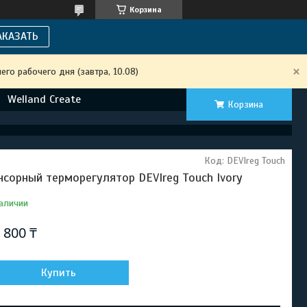
Корзина
АКАЗАТЬ
го рабочего дня (завтра, 10.08)
Welland Create
Корзина
Код:
DEVIreg Touch
нсорный терморегулятор DEVIreg Touch Ivory
аличии
 800 ₸
Купить