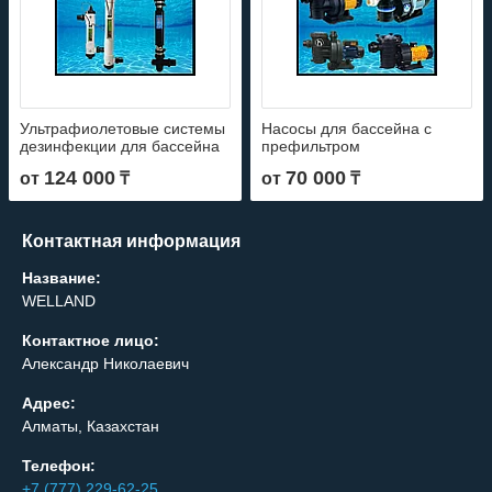
Ультрафиолетовые системы
Насосы для бассейна c
дезинфекции для бассейна
префильтром
124 000
70 000
от
₸
от
₸
Контактная информация
Название:
WELLAND
Контактное лицо:
Александр Николаевич
Адрес:
Алматы, Казахстан
Телефон:
+7 (777) 229-62-25