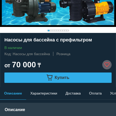
Насосы для бассейна c префильтром
В наличии
Код: Насосы для бассейна
Розница
70 000
от
₸
Купить
Описание
Характеристики
Доставка
Оплата
Усл
Описание