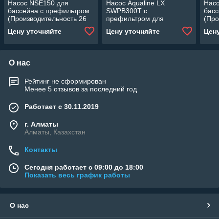
Насос NSE150 для
Насос Aqualine LX
Нас
бассейна c префильтром
SWPB300T c
басс
(Производительность 26
префильтром для
(Про
м3/ч, 1.50 кВт)
бассейна (28 м3/ч,
м3/ч
Цену уточняйте
Цену уточняйте
Цен
мощность: 2,20 кВт, 380В)
О нас
Рейтинг не сформирован
Менее 5 отзывов за последний год
Работает с 30.11.2019
г. Алматы
Алматы, Казахстан
Контакты
Сегодня работает с 09:00 до 18:00
Показать весь график работы
О нас