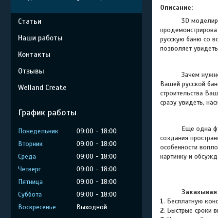
Описание:
3D моделир
Статьи
продемонстрироват
Наши работы
русскую баню со в
позволяет увидеть
Контакты
Отзывы
Зачем нужно 3D м
Вашей русской бан
Welland Create
строительства Ваш
сразу увидеть, на
График работы
Еще одна функция
Понедельник
09:00
18:00
создания простран
Вторник
09:00
18:00
особенности вопло
Среда
09:00
18:00
картинку и обсужд
Четверг
09:00
18:00
Пятница
09:00
18:00
Заказывая 
Суббота
09:00
18:00
1
. Бесплатную кон
Воскресенье
Выходной
2
. Быстрые сроки 