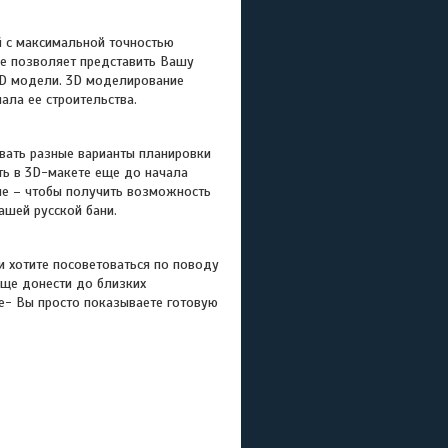
 с максимальной точностью
е позволяет представить Вашу
 3D модели. 3D моделирование
ала ее строительства.
ть разные варианты планировки
ать в 3D-макете еще до начала
ие – чтобы получить возможность
ашей русской бани.
отите посоветоваться по поводу
още донести до близких
ие- Вы просто показываете готовую