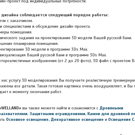
айн-проект под индивидуальные потребности.
е дизайна соблюдается следующий порядок работы:
ечи с заказчиком.
и специалистами и обсуждение дизайн-проекта.
меры помещения.
нического задания на проектирование 3D модели Вашей русской бани.
ешение планировки помещения.
ектирование 3D модели в программе 3Ds Max.
визуализация Вашей русской бани в
программе 3Ds Max.
тореалистичные изображения (от 2 до 20 фото),
3D файл с проектом
В
услугу 3D моделирования Вы получаете реалистичную трехмерную
ражены все детали. Такая готовая картинка очень воодушевляет, и Вы 
дает к моменту окончания работ.
«WELLAND»
вы также можете найти и ознакомится с
Дровяными
разователями
,
Защитными ограждениями
,
Камни для дровяной п
ть
Основное освещение
,
Декоративное освещение
и
Освещение Ca