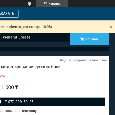
Корзина
АКАЗАТЬ
го рабочего дня (завтра, 10.08)
Welland Create
Корзина
Код:
3D моделирование бань
 моделирование русских бань
уга
т
1 000 ₸
+7 (777) 229-62-25
аз только по телефону