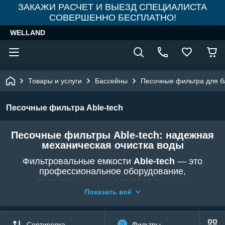
ЗАКАЖИ РАСЧЕТ И ВЫЕЗД СПЕЦИАЛИСТА
СОВЕРШЕННО БЕСПЛАТНО!
WELLAND
Товары и услуги
Бассейны
Песочные фильтра для б
Песочные фильтра Able-tech
Песочные фильтры Able-tech: надежная
механическая очистка воды
Фильтровальные емкости
Able-tech
— это
профессиональное оборудование,
предназначенное для поддержания
кристальной чистоты воды в вашем бассейне. В
Показать всё
магазине
WELLAND
представлены модели
Able-tech, которые отличаются прочностью
конструкции и высокой эффективностью
Сортировка
0
Фильтры