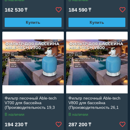
162 530
184 590
₸
₸
Купить
Купить
Фильтр песочный Able-tech
Фильтр песочный Able-tech
V700 для бассейна
V800 для бассейна
(Производительность 19,3
(Производительность 26,1
м3/ч, диаметр 700 мм)
м3/ч, диаметр 800 мм)
В наличии
В наличии
194 230
287 200
₸
₸