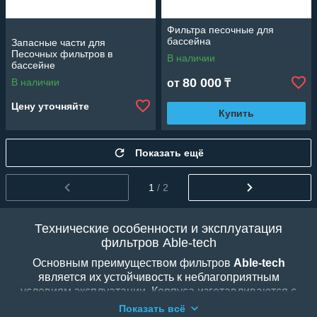
Фильтра песочные для
бассейна
Запасные части для
Песочных фильтров в
В наличии
бассейне
80 000
В наличии
от
₸
Цену уточняйте
Купить
Показать ещё
1
/ 2
Технические особенности и эксплуатация
фильтров Able-tech
Основным преимуществом фильтров
Able-tech
является их устойчивость к неблагоприятным
условиям эксплуатации. Корпуса изготавливаются с
учетом повышенных требований к герметичности и
Показать всё