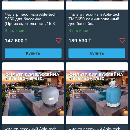
Фильтр песочный Able-tech
Фильтр песочный Able-tech
P650 для бассейна
TMG650 ламинированный
(Производительность 15,3
для бассейна
м3/ч, диаметр 650 мм)
(Производительность 15,3
В наличии
В наличии
м3/ч, диаметр 650 мм)
147 600
189 530
₸
₸
Купить
Купить
Фильтр песочный Able-tech
Фильтр песочный Able-tech