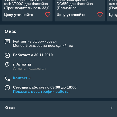
tech V900C для бассейна
DG650 для бассейна
для 
(Производительность 33,0
(Полиэтилен,
(Пол
м3/ч)
производительность 16
прои
Цену уточняйте
Цену уточняйте
Цен
м3/ч, диаметр: 650 мм,
м3/ч
песок 160 кг.)
песо
О нас
Рейтинг не сформирован
Менее 5 отзывов за последний год
Работает с 30.11.2019
г. Алматы
Алматы, Казахстан
Контакты
Сегодня работает с 09:00 до 18:00
Показать весь график работы
О нас