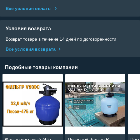
Все условия оплаты
Условия возврата
Возврат товара в течение 14 дней по договоренности
Все условия возврата
Подобные товары компании
Фильтр песочный Able-
Песочный фильтр P-
Пес