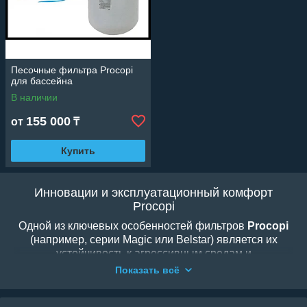
Песочные фильтра Procopi
для бассейна
В наличии
155 000
от
₸
Купить
Инновации и эксплуатационный комфорт
Procopi
Одной из ключевых особенностей фильтров
Procopi
(например, серии Magic или Belstar) является их
устойчивость к агрессивным средам и
ультрафиолетовому излучению. Продуманная
Показать всё
конструкция крышки и сервисных отверстий
позволяет проводить обслуживание и замену песка