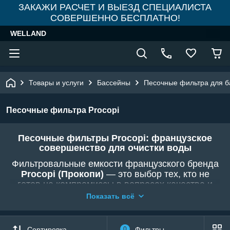
ЗАКАЖИ РАСЧЕТ И ВЫЕЗД СПЕЦИАЛИСТА
СОВЕРШЕННО БЕСПЛАТНО!
WELLAND
Товары и услуги
Бассейны
Песочные фильтра для б
Песочные фильтра Procopi
Песочные фильтры Procopi: французское
совершенство для очистки воды
Фильтровальные емкости французского бренда
Procopi (Прокопи)
— это выбор тех, кто не
готов на компромиссы в вопросах качества и
надежности. В магазине
WELLAND
Показать всё
представлены фильтры премиум-класса,
которые обеспечивают высочайший уровень
механической очистки воды. Оборудование
Сортировка
0
Фильтры