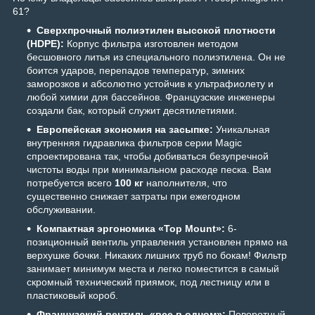
61?
Сверхпрочный полиэтилен высокой плотности
(HDPE):
Корпус фильтра изготовлен методом
бесшовного литья из специального полиэтилена. Он не
боится ударов, перепадов температур, зимних
заморозков и абсолютно устойчив к ультрафиолету и
любой химии для бассейнов. Французские инженеры
создали бак, который служит десятилетиями.
Европейская экономия на засыпке:
Уникальная
внутренняя гидравлика фильтров серии Magic
спроектирована так, чтобы добиваться безупречной
чистоты воды при минимальном расходе песка. Вам
потребуется всего
100 кг
наполнителя, что
существенно снижает затраты при ежегодном
обслуживании.
Компактная эргономика «Top Mount»:
6-
позиционный вентиль управления установлен прямо на
верхушке бочки. Никаких лишних труб по бокам! Фильтр
занимает минимум места и легко поместится в самый
скромный технический приямок, под лестницу или в
пластиковый короб.
Французский вентиль «все в одном»:
Поворотный