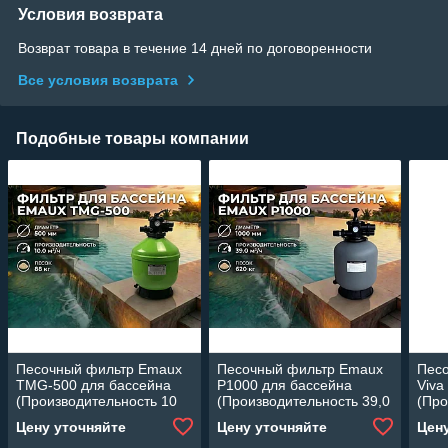
Условия возврата
Возврат товара в течение 14 дней по договоренности
Все условия возврата
Подобные товары компании
Песочный фильтр Emaux
Песочный фильтр Emaux
Пес
TMG-500 для бассейна
P1000 для бассейна
Viva
(Производительность 10
(Производительность 39,0
(Про
м3/ч, стекловолокно,
м3/ч, полипропиленовый,
м3/ч
Цену уточняйте
Цену уточняйте
Цен
диаметр 500 мм)
диаметр 1000 мм)