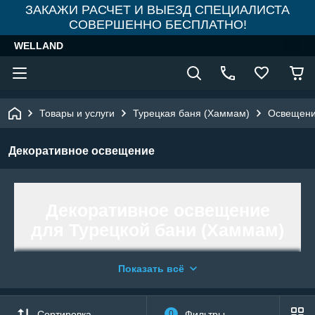
ЗАКАЖИ РАСЧЕТ И ВЫЕЗД СПЕЦИАЛИСТА
СОВЕРШЕННО БЕСПЛАТНО!
WELLAND
Товары и услуги
Турецкая баня (Хаммам)
Освещени
Декоративное освещение
Декоративное освещение
для Турецкой бани (Хаммам)
Показать всё
Декоративное
освещение для
турецкой
бани
- одна из тех самых важных
«мелочей», которая обеспечивает по-
Сортировка
0
Фильтры