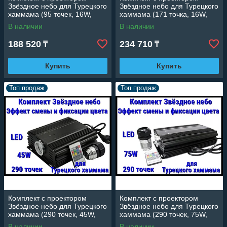
Звёздное небо для Турецкого
Звёздное небо для Турецкого
хаммама (95 точек, 16W,
хаммама (171 точка, 16W,
эффект смены и фиксации
эффект смены и фиксации
В наличии
В наличии
цвета)
цвета)
188 520
234 710
₸
₸
Купить
Купить
Топ продаж
Топ продаж
Комплект с проектором
Комплект с проектором
Звёздное небо для Турецкого
Звёздное небо для Турецкого
хаммама (290 точек, 45W,
хаммама (290 точек, 75W,
эффект смены и фиксации
эффект смены и фиксации
В наличии
В наличии