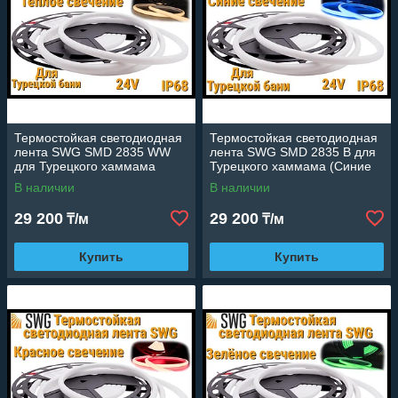
Термостойкая светодиодная
Термостойкая светодиодная
лента SWG SMD 2835 WW
лента SWG SMD 2835 B для
для Турецкого хаммама
Турецкого хаммама (Синие
(Тёплое свечение, 5 м, 24V,
свечение, 5 м, 24V, 12 Вт/м,
В наличии
В наличии
12 Вт/м, IP68)
IP68)
29 200
29 200
₸/м
₸/м
Купить
Купить