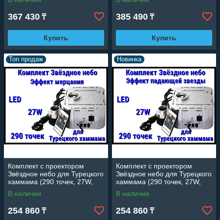
цвета)
цвета)
367 430
385 490
₸
₸
Купить
Купить
Топ продаж
Новинка
Комплект с проектором
Комплект с проектором
Звёздное небо для Турецкого
Звёздное небо для Турецкого
хаммама (290 точек, 27W,
хаммама (290 точек, 27W,
эффект мерцания)
эффект падающей звезды)
В наличии
В наличии
254 860
254 860
₸
₸