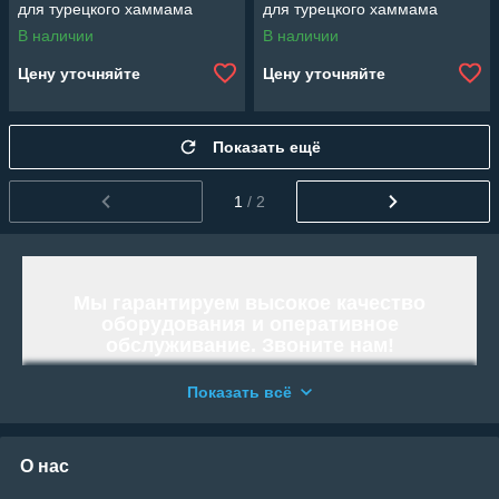
для турецкого хаммама
для турецкого хаммама
В наличии
В наличии
Цену уточняйте
Цену уточняйте
Показать ещё
1
/ 2
Мы гарантируем высокое качество
оборудования и оперативное
обслуживание. Звоните нам!
Работаем и организовываем отправку
Показать всё
по всей территории Республики
Казахстан.
«WELLAND» - Тысячи возможностей.
О нас
Возьми свою!