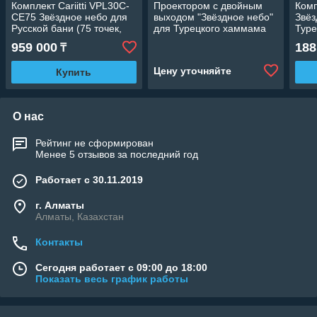
Комплект Cariitti VPL30C-
Проектором с двойным
Комп
CE75 Звёздное небо для
выходом "Звёздное небо"
Звёз
Русской бани (75 точек,
для Турецкого хаммама
Туре
эффект смены цветов)
(45W, эффект смены и
точе
959 000
188
₸
фиксации цвета)
смен
Цену уточняйте
Купить
О нас
Рейтинг не сформирован
Менее 5 отзывов за последний год
Работает с 30.11.2019
г. Алматы
Алматы, Казахстан
Контакты
Сегодня работает с 09:00 до 18:00
Показать весь график работы