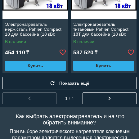
Электронагреватель
Электронагреватель
нерж.сталь Pahlen Compact
титановый Pahlen Compact
18 для бассейна (18 кВт,
18T для бассейна (18 кВт,
датчик потока, защита от
датчик потока, защита от
В наличии
В наличии
перегрева)
перегрева)
454 110
537 520
₸
₸
Купить
Купить
Показать ещё
1
/ 4
Как выбрать электронагреватель и на что
обратить внимание?
При выборе электрического нагревателя ключевым
параметром является выделенная электрическая