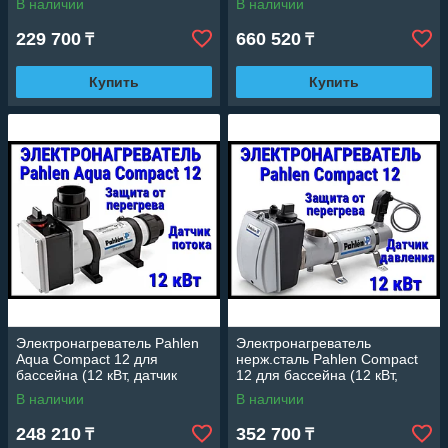
В наличии
В наличии
перегрева)
229 700
660 520
₸
₸
Купить
Купить
Электронагреватель Pahlen
Электронагреватель
Aqua Compact 12 для
нерж.сталь Pahlen Compact
бассейна (12 кВт, датчик
12 для бассейна (12 кВт,
потока, защита от перегрева)
датчик давления, защита от
В наличии
В наличии
перегрева)
248 210
352 700
₸
₸