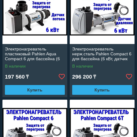
Электронагреватель
Электронагреватель
пластиковый Pahlen Aqua
нерж.сталь Pahlen Compact 6
Compact 6 для бассейна (6
для бассейна (6 кВт, датчик
кВт, датчик потока, защита от
давления, защита от
В наличии
В наличии
перегрева)
перегрева)
197 560
296 200
₸
₸
Купить
Купить