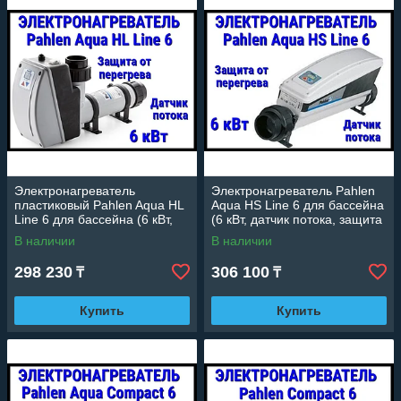
модели от 3 до 18 кВт и выше для любых
объемов — от купелей до больших бассейнов.
Электронагреватель
Электронагреватель Pahlen
пластиковый Pahlen Aqua HL
Aqua HS Line 6 для бассейна
Line 6 для бассейна (6 кВт,
(6 кВт, датчик потока, защита
датчик потока, защита от
от перегрева)
В наличии
В наличии
перегрева)
298 230
306 100
₸
₸
Купить
Купить