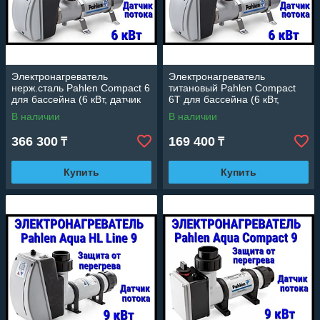
Электронагреватель
Электронагреватель
нерж.сталь Pahlen Compact 6
титановый Pahlen Compact
для бассейна (6 кВт, датчик
6T для бассейна (6 кВт,
потока, защита от перегрева)
датчик потока, защита от
В наличии
В наличии
перегрева)
366 300
169 400
₸
₸
Купить
Купить