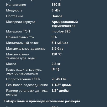
Напряжение
380 В
Мощность
6 кВт
Состояние
Новое
Материал корпуса
Армированный
термопластик
Материал ТЭН
Incoloy 825
Номинальный ток
9 А
Минимальный поток
5,1 м3/час
Максимальное давление
2,5 бар
Максимальная
110 ºС
температура воды
Масса
2,8 кг
Класс защиты корпуса
IP 45
электронагревателя
Сопротивление ТЭНа
26,45 Ом
Резьбовое подсоединение
1 1/2" дюьм
Размер установки датчика
1/2" дюйм
потока
Габаритные и присоединительные размеры