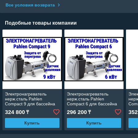
Все условия возврата
Подобные товары компании
Электронагреватель
Электронагреватель
Элек
нерж.сталь Pahlen
нерж.сталь Pahlen
нерж
Compact 9 для бассейна
Compact 6 для бассейна
Comp
(9 кВт, датчик давления,
(6 кВт, датчик давления,
(12 
324 800
296 200
352
₸
₸
защита от перегрева)
защита от перегрева)
защи
Купить
Купить