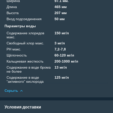
Ширина
97.1 мм.
Длина
465 мм
Высота
207 мм
Вход подсоединения
50 мм
Параметры воды
Содержание хлоридов
150 мг/л
макс.
Свободный хлор макс.
3 мг/л
PH макс.
7,2-7,8
Щёлочность
60-120 мг/л
Кальциевая жесткость
200-1000 мг/л
Содержание в воде брома
13 мг/л
не более
Содержание в воде
125 мг/л
“активного” кислорода
Скрыть
Условия доставки