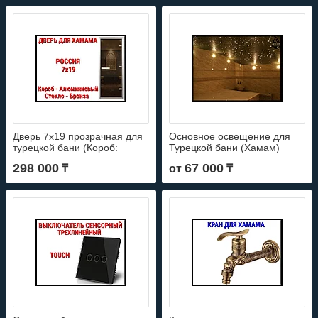
Дверь 7x19 прозрачная для
Основное освещение для
турецкой бани (Короб:
Турецкой бани (Хамам)
Алюминий, Размер: 69x189
298 000
67 000
₸
от
₸
см, Стекло - Бронза, С
порогом)