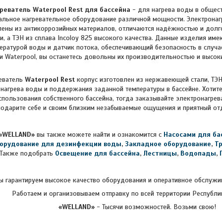
греватель
Waterpool Rest
для бассейна
- для нагрева воды в общест
альное нагревательное оборудование различной мощности. Электронаг
лены из антикоррозийных материалов, отличаются надёжностью и долг
, а ТЭН из сплава Incoloy 825 высокого качества. Данные изделия име
ературой воды и датчик потока, обеспечивающий безопасность в случа
и Waterpool, вы останетесь довольны их производительностью и высок
еватель
Waterpool Rest
корпус изготовлен из нержавеющей стали, ТЭН 
нагрева воды и поддержания заданной температуры в бассейне.
Хотите
спользования собственного бассейна, тогда заказывайте э
лектронагре
 подарите себе и своим близким незабываемые ощущения и приятный от
«WELLAND»
вы также можете найти и ознакомится с
Насосами для ба
орудование для дезинфекции воды
,
Закладное оборудование
,
Т
Также подобрать
Освещение для бассейна
,
Лестницы
,
Водопады
,
 гарантируем высокое качество оборудования и оперативное обслужив
Работаем и организовываем отправку по всей территории Республи
«WELLAND»
- Тысячи возможностей. Возьми свою!