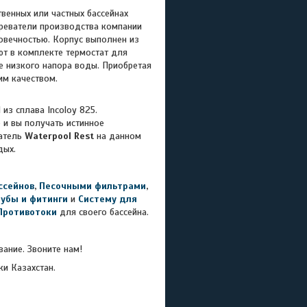
венных или частных бассейнах
реватели производства компании
овечностью. Корпус выполнен из
ют в комплекте термостат для
е низкого напора воды. Приобретая
им качеством.
из сплава Incoloy 825.
 и вы получать истинное
ватель
Waterpool Rest
на данном
дых.
ссейнов
,
Песочными фильтрами
,
рубы и фитинги
и
Систему для
Противотоки
для своего бассейна.
ание. Звоните нам!
ки Казахстан.