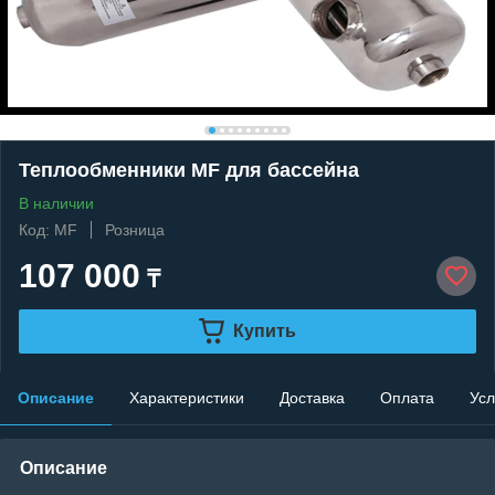
Теплообменники MF для бассейна
В наличии
Код: MF
Розница
107 000
₸
Купить
Описание
Характеристики
Доставка
Оплата
Усл
Описание