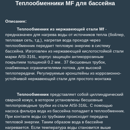
Теплообменники MF для бассейна
Описание:
Теплообменник из нержавеющей стали
Mf
-
предназначен для нагрева воды от источников тепла (бойлер,
тепловая сеть, т.д.), нагретая вода проходя через
теплообменник передает тепловую энергию в систему
бассейна. Изготовлен из нержавею
щей кислотостойкой стал
и
марки AISI-316L, корпус защищён антикоррозиным
покрытием толщиной 0.2 мм..
37 бесшовных трубок,
снабженных ограничителями потока, для высокой
теплопередачи. Регулируемые кронштейны из коррозионно-
устойчивой нержавеющей стали для простого монтажа
Теплообменник
представляет собой циллиндрический
сварной кожух, в котором установлены бесшовные
теплопроводные трубки из стали AISI-316L. С помощью
насоса фильтра вода из бассейна попадает в теплообменник.
При контакте воды со трубками происходит передача
тепловой энергии. Таким образом вода в бассейне
нагревается. Если температура воды становится выше