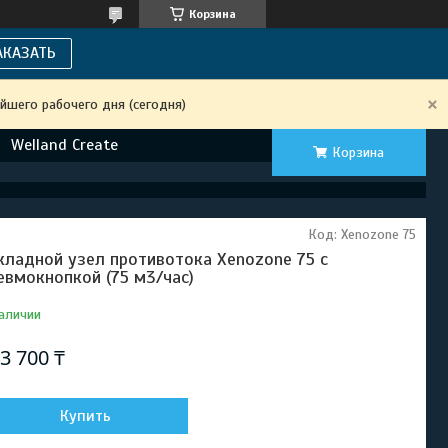
Корзина
АКАЗАТЬ
йшего рабочего дня (сегодня)
Welland Create
Корзина
Код:
Xenozone 75
кладной узел противотока Xenozone 75 с
евмокнопкой (75 м3/час)
аличии
3 700 ₸
Купить