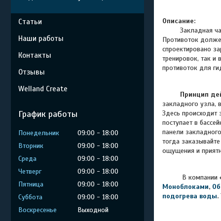
Описание:
Статьи
Закладная ча
Наши работы
Противоток должен
спроектировано за
Контакты
тренировок, так и
противоток для ги
Отзывы
Welland Create
Принцип де
закладного узла, в
График работы
Здесь происходит 
поступает в бассе
панели закладного
Понедельник
09:00
18:00
тогда заказывайте
Вторник
09:00
18:00
ощущения и приятн
Среда
09:00
18:00
Четверг
09:00
18:00
В компании
Пятница
09:00
18:00
Моноблоками
,
Об
подогрева воды
.
Суббота
09:00
18:00
Воскресенье
Выходной