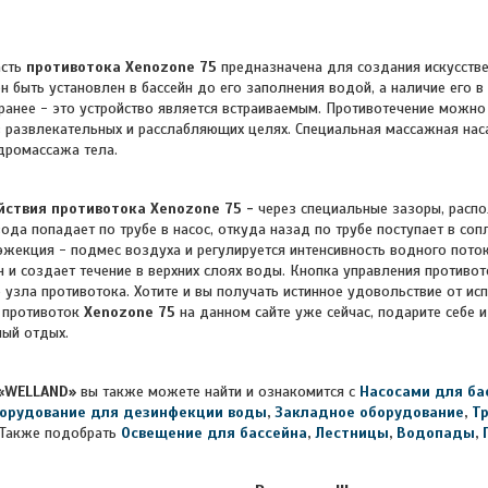
сть
противотока Xenozone 75
предназначена для создания искусстве
 быть установлен в бассейн до его заполнения водой, а наличие его 
ранее - это устройство является встраиваемым. Противотечение можно
 в развлекательных и расслабляющих целях. Специальная массажная на
дромассажа тела.
йствия противотока Xenozone 75 -
через специальные зазоры, расп
ода попадает по трубе в насос, откуда назад по трубе поступает в со
эжекция - подмес воздуха и регулируется интенсивность водного пото
йн и создает течение в верхних слоях воды. Кнопка управления противо
 узла противотока. Хотите и вы получать истинное удовольствие от исп
 противоток
Xenozone 75
на данном сайте уже сейчас, подарите себе 
ый отдых.
«WELLAND»
вы также можете найти и ознакомится с
Насосами для ба
орудование для дезинфекции воды
,
Закладное оборудование
,
Т
Также подобрать
Освещение для бассейна
,
Лестницы
,
Водопады
,