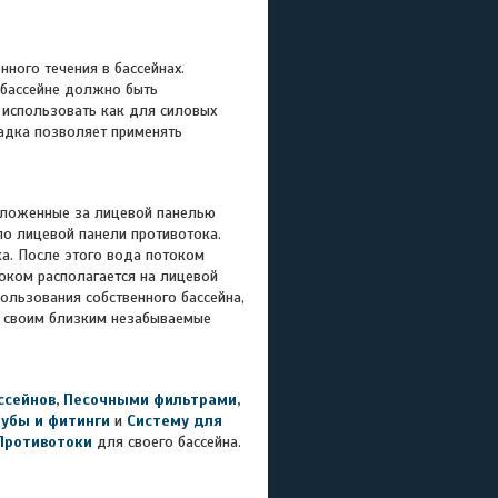
нного течения в бассейнах.
в бассейне должно быть
 использовать как для силовых
садка позволяет применять
оложенные за лицевой панелью
пло лицевой панели противотока.
ка. После этого вода потоком
током располагается на лицевой
ользования собственного бассейна,
и своим близким незабываемые
ссейнов
,
Песочными фильтрами
,
рубы и фитинги
и
Систему для
Противотоки
для своего бассейна.