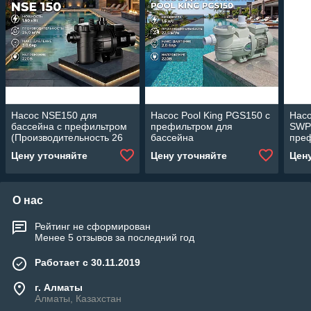
Насос NSE150 для
Насос Pool King PGS150 c
Насо
бассейна c префильтром
префильтром для
SWP
(Производительность 26
бассейна
пре
м3/ч, 1.50 кВт)
(Производительность 22,5
басс
Цену уточняйте
Цену уточняйте
Цен
м3/ч, мощность: 1,5 л/с,
мощн
для фильтра 700 мм)
О нас
Рейтинг не сформирован
Менее 5 отзывов за последний год
Работает с 30.11.2019
г. Алматы
Алматы, Казахстан