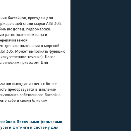
ния бассейнов, пригоден для
ержавеющей стали марки AISI 303.
йна (водопад, гидромассаж,
ным расположением вала и
перекачиваемой
ден для использования в морской
AISI 303. Может выполнять функцию
искусственное течение). Насос
ктрическим приводом. Для
атки выходит из него с более
ость преобразуется в давление
льзования собственного бассейна,
рите себе и своим близким
ссейнов
,
Песочными фильтрами
,
рубы и фитинги
и
Систему для