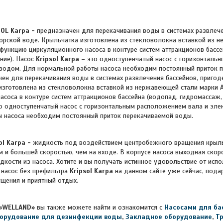
SOL
Karpa
-
предназначен для перекачивания воды в системах развлече
орской воде. Крыльчатка изготовлена из стекловолокна вставкой из н
ункцию циркуляционного насоса в контуре систем аттракционов бассе
ние). Насос
Kripsol Karpa
– это одноступенчатый насос с горизонталь
водом. Для нормальной работы насоса необходим постоянный приток 
чен для перекачивания воды в системах развлечения бассейнов, приго
изготовлена из стекловолокна вставкой из нержавеющей стали марки 
асоса в контуре систем аттракционов бассейна (водопад, гидромассаж, 
о одноступенчатый насос с горизонтальным расположением вала и эле
 насоса необходим постоянный приток перекачиваемой воды.
ol Karpa -
жидкость под воздействием центробежного вращения крыльч
 и большей скоростью, чем на входе. В корпусе насоса выходная скор
дкости из насоса.
Хотите и вы получать истинное удовольствие от испо
 насос без префильтра
Kripsol Karpa
на данном сайте уже сейчас, пода
щения и приятный отдых.
«WELLAND»
вы также можете найти и ознакомится с
Насосами для ба
орудование для дезинфекции воды
,
Закладное оборудование
,
Т