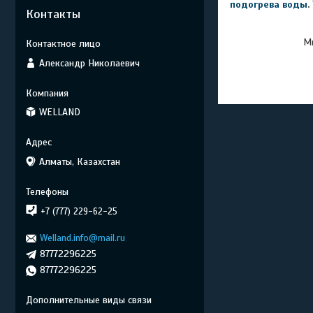
подогрева воды
.
Контакты
Мы
Александр Николаевич
WELLAND
Алматы, Казахстан
+7 (777) 229-62-25
Welland.info@mail.ru
87772296225
87772296225