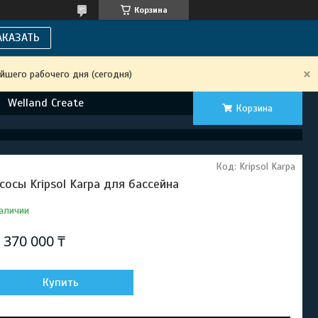
Корзина
АКАЗАТЬ
йшего рабочего дня (сегодня)
Welland Create
Корзина
Код:
Kripsol Karpa
сосы Kripsol Karpa для бассейна
аличии
т
370 000 ₸
Купить