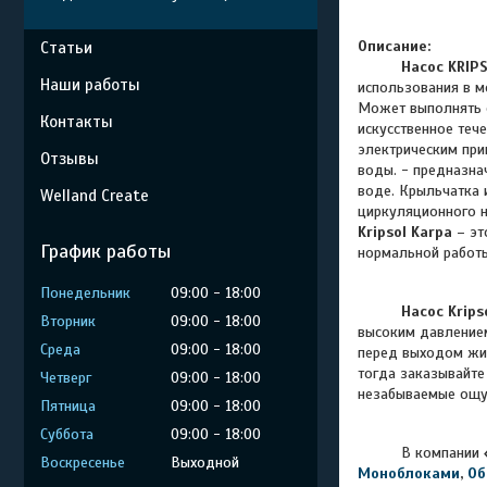
Описание:
Статьи
Насос
K
RIP
Наши работы
использования в м
Может выполнять ф
Контакты
искусственное тече
электрическим при
Отзывы
воды.
- предназна
воде. Крыльчатка 
Welland Create
циркуляционного н
Kripsol Karpa
– эт
График работы
нормальной работы
Понедельник
09:00
18:00
Насос Krips
Вторник
09:00
18:00
высоким давлением
Среда
09:00
18:00
перед выходом жи
тогда заказывайте
Четверг
09:00
18:00
незабываемые ощу
Пятница
09:00
18:00
Суббота
09:00
18:00
В компании
Воскресенье
Выходной
Моноблоками
,
Об