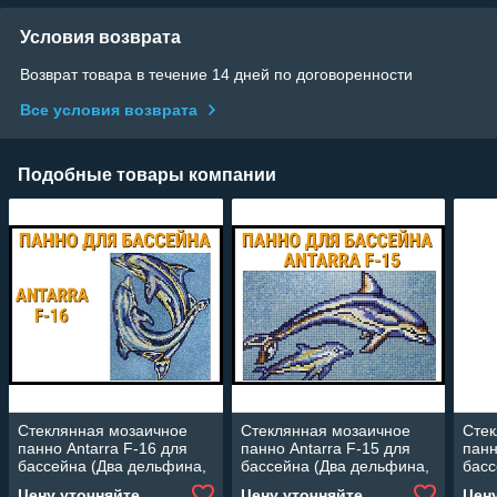
Условия возврата
Возврат товара в течение 14 дней по договоренности
Все условия возврата
Подобные товары компании
Стеклянная мозаичное
Стеклянная мозаичное
Стек
панно Antarra F-16 для
панно Antarra F-15 для
панн
бассейна (Два дельфина,
бассейна (Два дельфина,
басс
2,37 х 3,28 м.)
2,55 х 1,46 м.)
x 0,
Цену уточняйте
Цену уточняйте
Цен