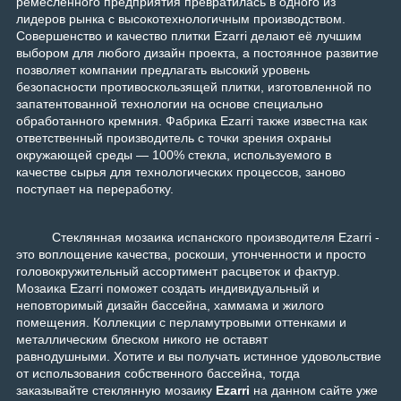
ремесленного предприятия превратилась в одного из
лидеров рынка с высокотехнологичным производством.
Совершенство и качество плитки Ezarri делают её лучшим
выбором для любого дизайн проекта, а постоянное развитие
позволяет компании предлагать высокий уровень
безопасности противоскользящей плитки, изготовленной по
запатентованной технологии на основе специально
обработанного кремния. Фабрика Ezarri также известна как
ответственный производитель с точки зрения охраны
окружающей среды — 100% стекла, используемого в
качестве сырья для технологических процессов, заново
поступает на переработку.
Стеклянная мозаика испанского производителя Ezarri -
это воплощение качества, роскоши, утонченности и просто
головокружительный ассортимент расцветок и фактур.
Мозаика Ezarri поможет создать индивидуальный и
неповторимый дизайн бассейна, хаммама и жилого
помещения. Коллекции с перламутровыми оттенками и
металлическим блеском никого не оставят
равнодушными. Хотите и вы получать истинное удовольствие
от использования собственного бассейна, тогда
заказывайте стеклянную мозаику
Ezarri
на данном сайте уже