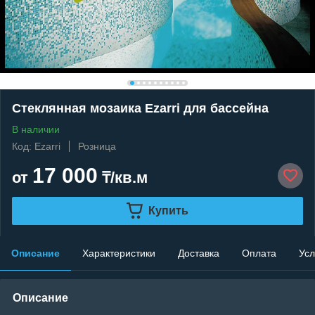
Стеклянная мозаика Ezarri для бассейна
В наличии
Код: Ezarri
Розница
17 000
от
₸/кв.м
Купить
Описание
Характеристики
Доставка
Оплата
Усл
Описание