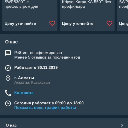
SWPB300T c
Kripsol Karpa KA-550T без
SWP
префильтром для
префильтра
пре
бассейна (28 м3/ч,
(Производительность 78
басс
мощность: 2,20 кВт, 380В)
м3/ч, мощность 5,5 кВт,
мощн
380В)
Цену уточняйте
Цену уточняйте
Цен
О нас
Рейтинг не сформирован
Менее 5 отзывов за последний год
Работает с 30.11.2019
г. Алматы
Алматы, Казахстан
Контакты
Сегодня работает с 09:00 до 18:00
Показать весь график работы
О нас