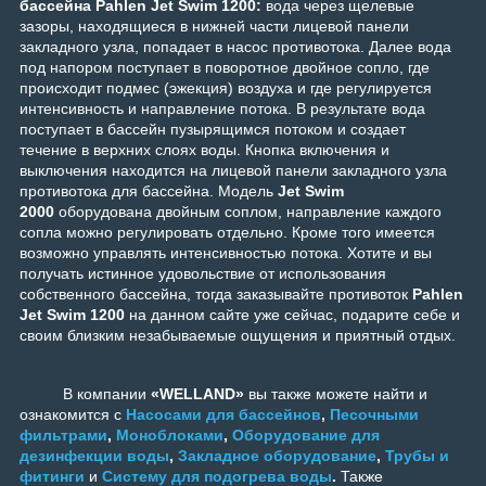
бассейна Pahlen Jet Swim 1200:
в
ода через щелевые
зазоры, находящиеся в нижней части лицевой панели
закладного узла, попадает в насос противотока. Далее вода
под напором поступает в поворотное двойное сопло, где
происходит подмес (эжекция) воздуха и где регулируется
интенсивность и направление потока. В результате вода
поступает в бассейн пузырящимся потоком и создает
течение в верхних слоях воды. Кнопка включения и
выключения находится на лицевой панели закладного узла
противотока для бассейна. Модель
Jet Swim
2000
оборудована двойным соплом, направление каждого
сопла можно регулировать отдельно. Кроме того имеется
возможно управлять интенсивностью потока. Хотите и вы
получать истинное удовольствие от использования
собственного бассейна, тогда заказывайте противоток
Pahlen
Jet Swim 1200
на данном сайте уже сейчас, подарите себе и
своим близким незабываемые ощущения и приятный отдых.
В компании
«WELLAND»
вы также можете найти и
ознакомится с
Насосами для бассейнов
,
Песочными
фильтрами
,
Моноблоками
,
Оборудование для
дезинфекции воды
,
Закладное оборудование
,
Трубы и
фитинги
и
Систему для подогрева воды
.
Также