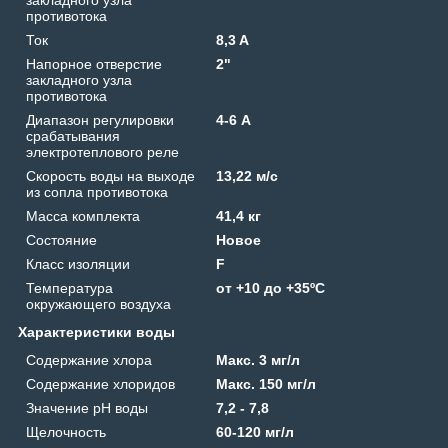
противотока
Ток
8,3 A
Напорное отверстие
2"
закладного узла
противотока
Диапазон регулировки
4-6 А
срабатывания
электротеплового реле
Скорость воды на выходе
13,22 м/с
из сопла противотока
Масса комплекта
41,4 кг
Состояние
Новое
Класс изоляции
F
Температура
от +10 до +35ºС
окружающего воздуха
Характеристики воды
Содержание хлора
Макс. 3 мг/л
Содержание хлоридов
Макс. 150 мг/л
Значение рН воды
7,2 - 7,8
Щелочность
60-120 мг/л