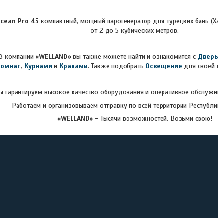
cean Pro 45
компактный, мощный парогенератор для турецких бань (Х
от 2 до 5 кубических метров.
В компании
«WELLAND»
вы также можете найти и ознакомится с
Дверь
комнат
,
Курнами
и
Кранами
.
Также подобрать
Освещение
для своей 
 гарантируем высокое качество оборудования и оперативное обслужив
Работаем и организовываем отправку по всей территории Республи
«WELLAND»
- Тысячи возможностей. Возьми свою!