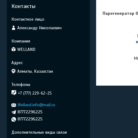
Контакты
Парогенератор O
Александр Николаевич
WELLAND
Мы
Алматы, Казахстан
+7 (777) 229-62-25
Welland.info@mail.ru
87772296225
87772296225