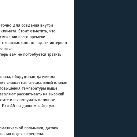
аточно для создания внутри
лимата. Стоит отметить, что
отяжении всего времени
еется возможность задать интервал
лючится
ерь вам не потребуется тратить
плава, оборудован датчиком,
аке снижается, специальный клапан
, повышения температуры выше
зволяют рассчитывать на высокий
отите и вы получать истинное
 Pro 45
на данном сайте уже
томатической промывки,
датчик
пания воды, перегрева.