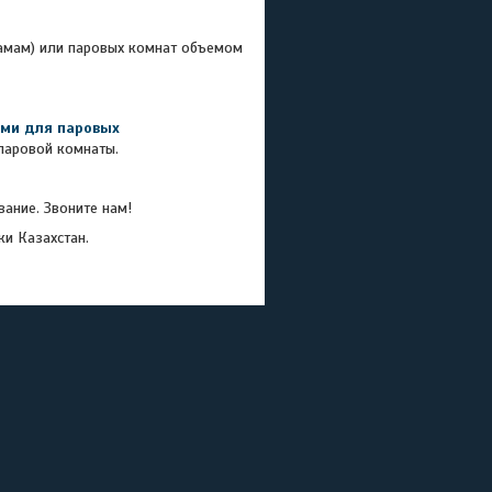
амам) или паровых комнат объемом
ми для п
аровых
паровой комнаты.
ание. Звоните нам!
ки Казахстан.