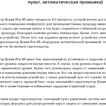
пульт, автоматическая промывка)
тор
Ocean Pro 45
имеет мощность 4,5 киловатта, которой вполне дост
ного помещения комфортного для проведения банных процедур микрок
 задать при помощи пульта, и она будет сохраняться стабильной на пр
 процедур, благодаря наличию датчика температуры. Кроме этого, им
 устройства. После того, как заданное время истечет, устройство отк
арогенератор
Ocean Pro 45
оборудован автоматической промывкой, теп
ни что бы промыть парогенератор.
ор
Ocean Pro 45
имеет бак, выполненный из устойчивого к коррозии с
ет уровень жидкости внутри емкости. В случае, если уровень воды в б
 приемлемого уровня. Кроме того, реализована защита от замыканий
я и повышения давления внутри емкости. Все эти предосторожности по
сти использования устройства, а также длительный срок его службы.
Х
риятного пара в турецкой бане, тогда заказывайте парогенератор
Ocean
себе и своим близким незабываемые ощущения и приятный отдых.
тавки входит парогенератор, cсенсорный пульт управления
, система ав
ратуры, форсунка для распределения пара и защита от замыкания, выки