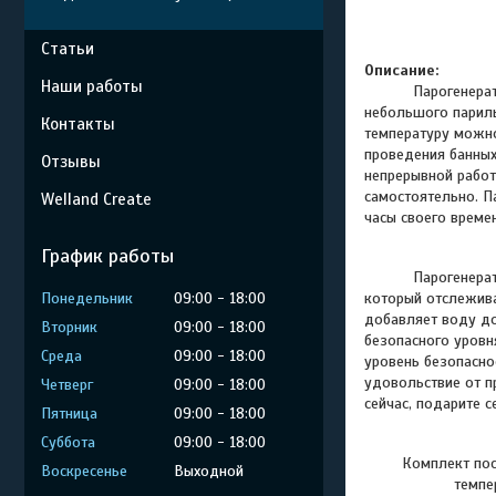
Статьи
Описание:
Наши работы
Парогенера
небольшого париль
Контакты
температуру можно
проведения банных
Отзывы
непрерывной работы
самостоятельно.
П
Welland Create
часы своего време
График работы
Парогенерат
Понедельник
09:00
18:00
который отслежива
добавляет воду до
Вторник
09:00
18:00
безопасного уровн
Среда
09:00
18:00
уровень безопасно
удовольствие от п
Четверг
09:00
18:00
сейчас, подарите 
Пятница
09:00
18:00
Суббота
09:00
18:00
Комплект
пос
Воскресенье
Выходной
темпе