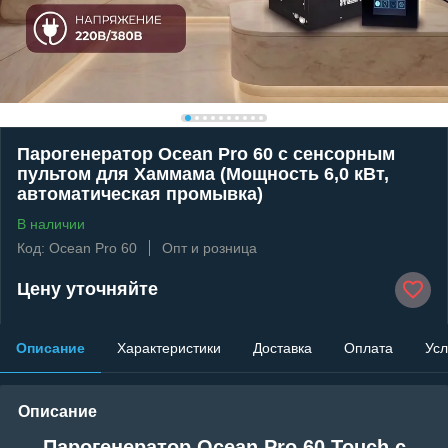
Парогенератор Ocean Pro 60 c сенсорным
пультом для Хаммама (Мощность 6,0 кВт,
автоматическая промывка)
В наличии
Код: Ocean Pro 60
Опт и розница
Цену уточняйте
Описание
Характеристики
Доставка
Оплата
Усл
Описание
Парогенератор Ocean Pro 60
Touch
c