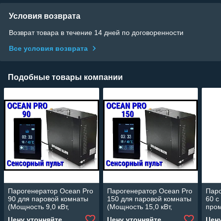
Условия возврата
Возврат товара в течение 14 дней по договоренности
Все условия возврата
Подобные товары компании
Парогенератор Ocean Pro
Парогенератор Ocean Pro
Паро
90 для паровой комнаты
150 для паровой комнаты
60 c
(Мощность 9,0 кВт,
(Мощность 15,0 кВт,
про
сенсорный пульт,
сенсорный пульт,
(Мощ
Цену уточняйте
Цену уточняйте
Цен