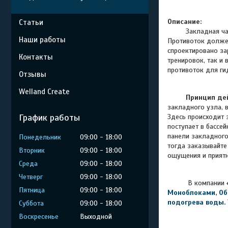
Описание:
Статьи
Закладная ча
Наши работы
Противоток должен
спроектировано за
Контакты
тренировок, так и
противоток для ги
Отзывы
Welland Create
Принцип де
закладного узла, в
График работы
Здесь происходит 
поступает в бассе
панели закладного
Понедельник
09:00
18:00
тогда заказывайте
Вторник
09:00
18:00
ощущения и приятн
Среда
09:00
18:00
Четверг
09:00
18:00
В компании
Пятница
09:00
18:00
Моноблоками
,
Об
подогрева воды
.
Суббота
09:00
18:00
Воскресенье
Выходной