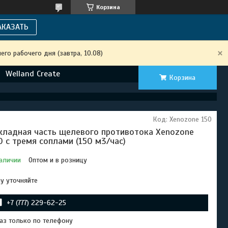
Корзина
АКАЗАТЬ
го рабочего дня (завтра, 10.08)
Welland Create
Корзина
Код:
Xenozone 150
кладная часть щелевого противотока Xenozone
0 с тремя соплами (150 м3/час)
аличии
Оптом и в розницу
у уточняйте
+7 (777) 229-62-25
аз только по телефону