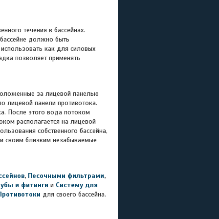
енного течения в бассейнах.
в бассейне должно быть
 использовать как для силовых
садка позволяет применять
положенные за лицевой панелью
пло лицевой панели противотока.
ка. После этого вода потоком
током располагается на лицевой
ользования собственного бассейна,
е и своим близким незабываемые
ссейнов
,
Песочными фильтрами
,
рубы и фитинги
и
Систему для
Противотоки
для своего бассейна.