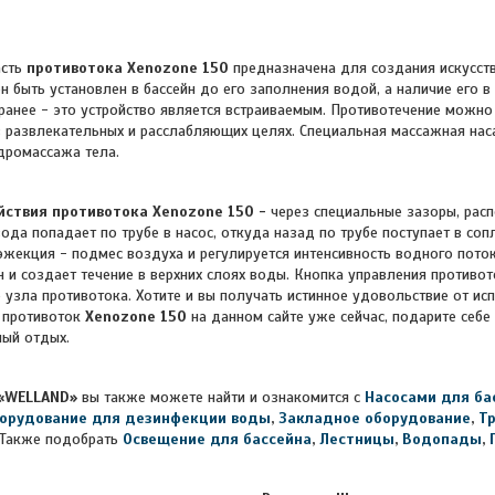
сть
противотока Xenozone 150
предназначена для создания искусств
 быть установлен в бассейн до его заполнения водой, а наличие его 
ранее - это устройство является встраиваемым. Противотечение можно
 в развлекательных и расслабляющих целях. Специальная массажная на
дромассажа тела.
йствия противотока Xenozone 150 -
через специальные зазоры, рас
ода попадает по трубе в насос, откуда назад по трубе поступает в со
эжекция - подмес воздуха и регулируется интенсивность водного пото
йн и создает течение в верхних слоях воды. Кнопка управления противо
 узла противотока. Хотите и вы получать истинное удовольствие от исп
 противоток
Xenozone 150
на данном сайте уже сейчас, подарите себ
ый отдых.
«WELLAND»
вы также можете найти и ознакомится с
Насосами для ба
орудование для дезинфекции воды
,
Закладное оборудование
,
Т
Также подобрать
Освещение для бассейна
,
Лестницы
,
Водопады
,