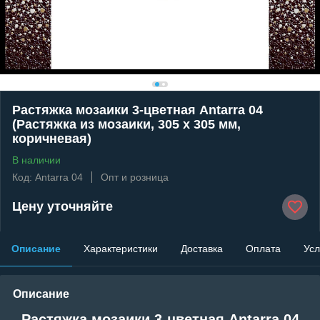
Растяжка мозаики 3-цветная Antarra 04
(Растяжка из мозаики, 305 x 305 мм,
коричневая)
В наличии
Код: Antarra 04
Опт и розница
Цену уточняйте
Описание
Характеристики
Доставка
Оплата
Усл
Описание
Растяжка мозаики 3-цветная Antarra 04