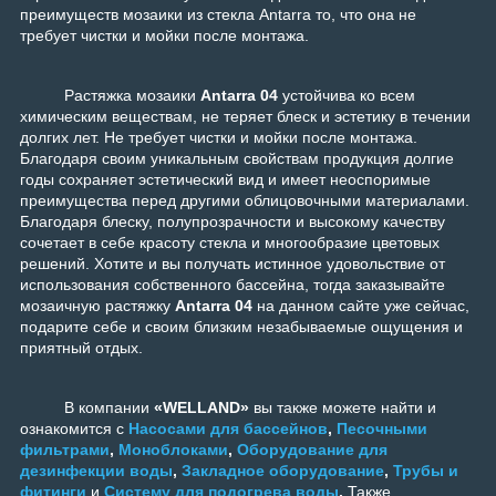
преимуществ мозаики из стекла Antarra то, что она не
требует чистки и мойки после монтажа.
Растяжка мозаики
Antarra 04
устойчива ко всем
химическим веществам, не теряет блеск и эстетику в течении
долгих лет. Не требует чистки и мойки после монтажа.
Благодаря своим уникальным свойствам продукция долгие
годы сохраняет эстетический вид и имеет неоспоримые
преимущества перед другими облицовочными материалами.
Благодаря блеску, полупрозрачности и высокому качеству
сочетает в себе красоту стекла и многообразие цветовых
решений. Хотите и вы получать истинное удовольствие от
использования собственного бассейна, тогда заказывайте
мозаичную растяжку
Antarra 04
на данном сайте уже сейчас,
подарите себе и своим близким незабываемые ощущения и
приятный отдых.
В компании
«WELLAND»
вы также можете найти и
ознакомится с
Насосами для бассейнов
,
Песочными
фильтрами
,
Моноблоками
,
Оборудование для
дезинфекции воды
,
Закладное оборудование
,
Трубы и
фитинги
и
Систему для подогрева воды
.
Также