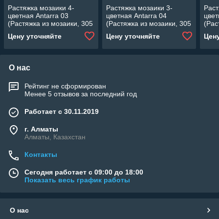
Растяжка мозаики 4-
Растяжка мозаики 3-
Раст
цветная Antarra 03
цветная Antarra 04
цвет
(Растяжка из мозаики, 305
(Растяжка из мозаики, 305
(Рас
x 305 мм, сине-жёлтая)
x 305 мм, коричневая)
x 30
Цену уточняйте
Цену уточняйте
Цен
О нас
Рейтинг не сформирован
Менее 5 отзывов за последний год
Работает с 30.11.2019
г. Алматы
Алматы, Казахстан
Контакты
Сегодня работает с 09:00 до 18:00
Показать весь график работы
О нас