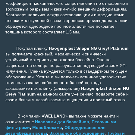
коэффициент механического сопротивления по отношению к
возможным разрывам и каким-либо внешним деформациям.
Благодаря наличию между составляющими ингредиентами
пленки молекулярной связи в процессе производства пленки
образуется однородное прочное эластичное покрытие,
толщина которого составляет 1,5 мм.
Покупая пленку
Haogenplast Snapir NG Grey/ Platinum
,
вы получаете красивый, механически и химически
устойчивый материал для отделки бассейна. Она не
выцветает на солнце, не разрушается под воздействием УФ-
излучения. Пленка нуждается только в стандартном текущем
обслуживании. Хотите и вы получать истинное удовольствие
от использования собственного бассейна, тогда
заказывайте пвх плёнку (алькорплан)
Haogenplast Snapir NG
Grey/ Platinum
на данном сайте уже сейчас, подарите себе и
своим близким незабываемые ощущения и приятный отдых.
В компании
«WELLAND»
вы также можете найти и
ознакомится с
Насосами для бассейнов
,
Песочными
фильтрами
,
Моноблоками
,
Оборудование для
дезинфекции воды
,
Закладное оборудование
,
Трубы и