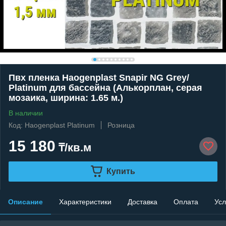
Пвх пленка Haogenplast Snapir NG Grey/
Platinum для бассейна (Алькорплан, серая
мозаика, ширина: 1.65 м.)
В наличии
Код: Haogenplast Platinum
Розница
15 180
₸/кв.м
Купить
Описание
Характеристики
Доставка
Оплата
Усл