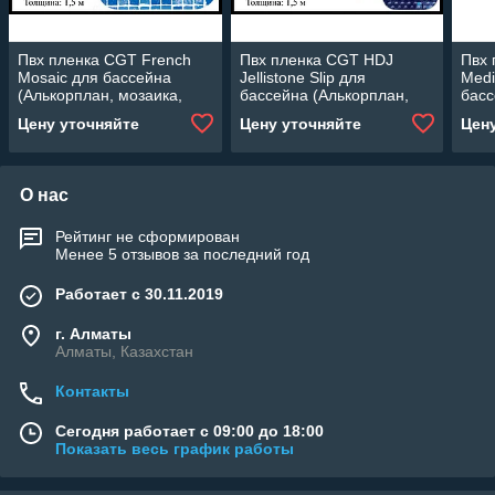
Пвх пленка CGT French
Пвх пленка CGT HDJ
Пвх 
Mosaic для бассейна
Jellistone Slip для
Medi
(Алькорплан, мозаика,
бассейна (Алькорплан,
басс
ширина: 1.65 м.)
мозаика
моза
Цену уточняйте
Цену уточняйте
Цен
противоскользящая,
ширина: 1.65 м.)
О нас
Рейтинг не сформирован
Менее 5 отзывов за последний год
Работает с 30.11.2019
г. Алматы
Алматы, Казахстан
Контакты
Сегодня работает с 09:00 до 18:00
Показать весь график работы