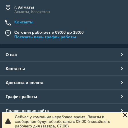
г. Алматы
Алматы, Казахстан
Контакты
Сегодня работает с 09:00 до 18:00
Показать весь график работы
О нас
Контакты
Доставка и оплата
График работы
Полная версия сайта
Сейчас у компании нерабочее время. Заказы и
сообщения будут обработаны с 09:00 ближайшего
Сайт создан на маркетплейсе
Satu.kz
рабочего дня (завтра, 07.08)