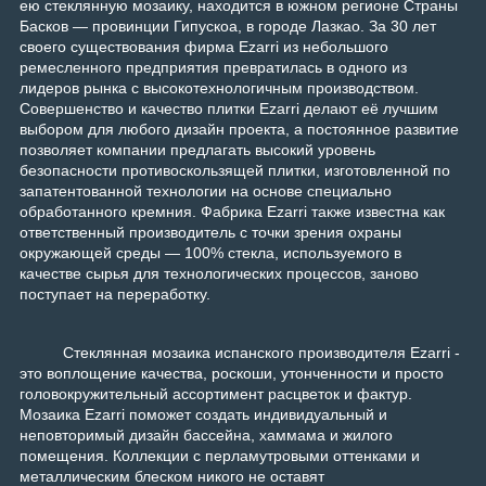
ею стеклянную мозаику, находится в южном регионе Страны
Басков — провинции Гипускоа, в городе Лазкао. За 30 лет
своего существования фирма Ezarri из небольшого
ремесленного предприятия превратилась в одного из
лидеров рынка с высокотехнологичным производством.
Совершенство и качество плитки Ezarri делают её лучшим
выбором для любого дизайн проекта, а постоянное развитие
позволяет компании предлагать высокий уровень
безопасности противоскользящей плитки, изготовленной по
запатентованной технологии на основе специально
обработанного кремния. Фабрика Ezarri также известна как
ответственный производитель с точки зрения охраны
окружающей среды — 100% стекла, используемого в
качестве сырья для технологических процессов, заново
поступает на переработку.
Стеклянная мозаика испанского производителя Ezarri -
это воплощение качества, роскоши, утонченности и просто
головокружительный ассортимент расцветок и фактур.
Мозаика Ezarri поможет создать индивидуальный и
неповторимый дизайн бассейна, хаммама и жилого
помещения. Коллекции с перламутровыми оттенками и
металлическим блеском никого не оставят