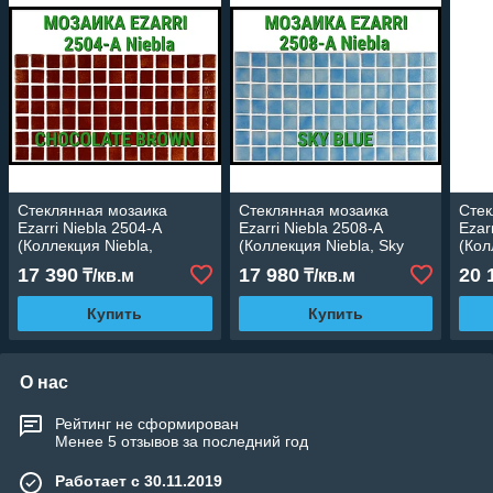
Стеклянная мозаика
Стеклянная мозаика
Стек
Ezarri Niebla 2504-А
Ezarri Niebla 2508-А
Ezar
(Коллекция Niebla,
(Коллекция Niebla, Sky
(Кол
Chocolate brown,
blue, голубая)
Teal
17 390
17 980
20 
₸/кв.м
₸/кв.м
коричневая)
Купить
Купить
О нас
Рейтинг не сформирован
Менее 5 отзывов за последний год
Работает с 30.11.2019