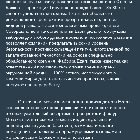
ею стеклянную мозаику, находится в южном регионе Страны
Басков — провинции Гипускоа, в городе Лазкао. За 30 лет
своего существования фирма Ezarri из небольшого
ремесленного предприятия превратилась в одного из
лидеров рынка с высокотехнологичным производством.
Совершенство и качество плитки Ezarri делают её лучшим
выбором для любого дизайн проекта, а постоянное развитие
позволяет компании предлагать высокий уровень
безопасности противоскользящей плитки, изготовленной по
запатентованной технологии на основе специально
обработанного кремния. Фабрика Ezarri также известна как
ответственный производитель с точки зрения охраны
окружающей среды — 100% стекла, используемого в
качестве сырья для технологических процессов, заново
поступает на переработку.
Стеклянная мозаика испанского производителя Ezarri -
это воплощение качества, роскоши, утонченности и просто
головокружительный ассортимент расцветок и фактур.
Мозаика Ezarri поможет создать индивидуальный и
неповторимый дизайн бассейна, хаммама и жилого
помещения. Коллекции с перламутровыми оттенками и
металлическим блеском никого не оставят