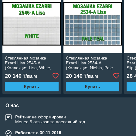
Стеклянная мозаика
Стеклянная мозаика
Стек
Ezarri Lisa 2545-А
Ezarri Lisa 2534-А
Ezar
(Коллекция Lisa, White,
(Коллекция Niebla, Pale
Slip
белая)
Teal, голубая)
Choc
20 140
20 140
28 
₸/кв.м
₸/кв.м
кори
Купить
Купить
О нас
Рейтинг не сформирован
Менее 5 отзывов за последний год
Работает с 30.11.2019