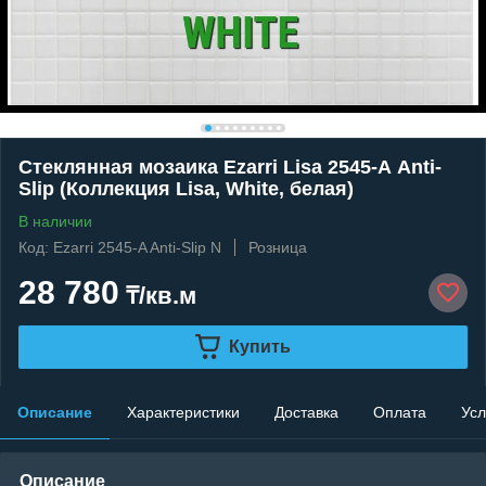
Стеклянная мозаика Ezarri Lisa 2545-А Anti-
Slip (Коллекция Lisa, White, белая)
В наличии
Код: Ezarri 2545-A Anti-Slip N
Розница
28 780
₸/кв.м
Купить
Описание
Характеристики
Доставка
Оплата
Усл
Описание