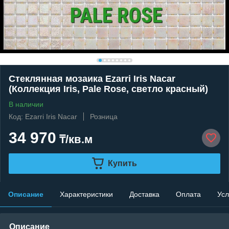
Стеклянная мозаика Ezarri Iris Nacar
(Коллекция Iris, Pale Rose, светло красный)
В наличии
Код: Ezarri Iris Nacar
Розница
34 970
₸/кв.м
Купить
Описание
Характеристики
Доставка
Оплата
Усл
Описание