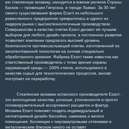
ею стеклянную мозаику, находится в южном регионе Страны
Басков — провинции Гипускоа, в городе Лазкао. За 30 лет
своего существования фирма Ezarri из небольшого
ремесленного предприятия превратилась в одного из
лидеров рынка с высокотехнологичным производством.
Совершенство и качество плитки Ezarri делают её лучшим
выбором для любого дизайн проекта, а постоянное развитие
позволяет компании предлагать высокий уровень
безопасности противоскользящей плитки, изготовленной по
запатентованной технологии на основе специально
обработанного кремния. Фабрика Ezarri также известна как
ответственный производитель с точки зрения охраны
окружающей среды — 100% стекла, используемого в
качестве сырья для технологических процессов, заново
поступает на переработку.
Стеклянная мозаика испанского производителя Ezarri -
это воплощение качества, роскоши, утонченности и просто
головокружительный ассортимент расцветок и фактур.
Мозаика Ezarri поможет создать индивидуальный и
неповторимый дизайн бассейна, хаммама и жилого
помещения. Коллекции с перламутровыми оттенками и
металлическим блеском никого не оставят