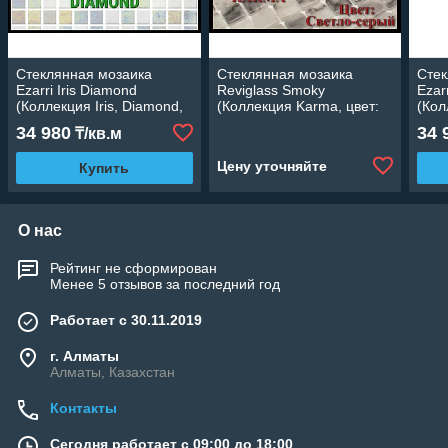
Стеклянная мозаика
Стеклянная мозаика
Стек
Ezarri Iris Diamond
Reviglass Smoky
Ezarr
(Коллекция Iris, Diamond,
(Коллекция Karma, цвет:
(Кол
светло серый)
светло-серый)
свет
34 980
34 
₸/кв.м
Цену уточняйте
Купить
О нас
Рейтинг не сформирован
Менее 5 отзывов за последний год
Работает с 30.11.2019
г. Алматы
Алматы, Казахстан
Контакты
Сегодня работает с 09:00 до 18:00