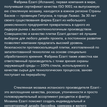
Фабрика Ezarri (Испания), первая компания в мире,
получившая сертификат качества ISO 9001 на выпускаемую
ею стеклянную мозаику, находится в южном регионе Страны
Басков — провинции Гипускоа, в городе Лазкао. За 30 лет
своего существования фирма Ezarri из небольшого
ремесленного предприятия превратилась в одного из
лидеров рынка с высокотехнологичным производством.
Совершенство и качество плитки Ezarri делают её лучшим
выбором для любого дизайн проекта, а постоянное развитие
позволяет компании предлагать высокий уровень
безопасности противоскользящей плитки, изготовленной по
запатентованной технологии на основе специально
обработанного кремния. Фабрика Ezarri также известна как
ответственный производитель с точки зрения охраны
окружающей среды — 100% стекла, используемого в
качестве сырья для технологических процессов, заново
поступает на переработку.
Стеклянная мозаика испанского производителя Ezarri -
это воплощение качества, роскоши, утонченности и просто
головокружительный ассортимент расцветок и фактур.
Мозаика Ezarri поможет создать индивидуальный и
неповторимый дизайн бассейна, хаммама и жилого