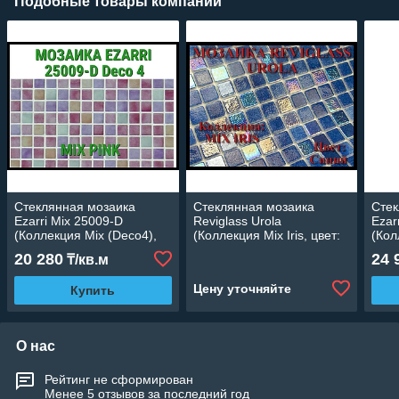
Подобные товары компании
Стеклянная мозаика
Стеклянная мозаика
Стек
Ezarri Mix 25009-D
Reviglass Urola
Ezar
(Коллекция Mix (Deco4),
(Коллекция Mix Iris, цвет:
(Кол
Mix Pink, песочная-
синий)
Mix 
20 280
24 
₸/кв.м
фиолетовая-бордовая)
сер
Цену уточняйте
Купить
О нас
Рейтинг не сформирован
Менее 5 отзывов за последний год