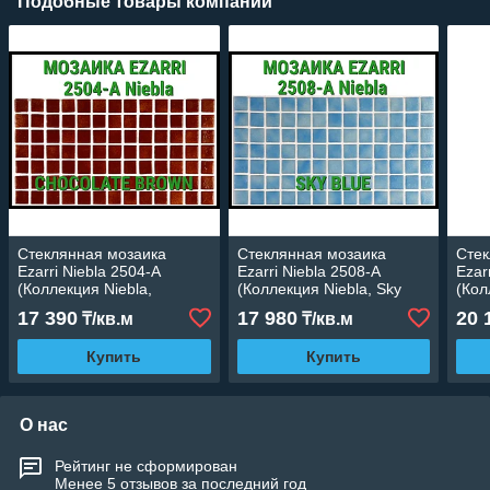
Подобные товары компании
Стеклянная мозаика
Стеклянная мозаика
Стек
Ezarri Niebla 2504-А
Ezarri Niebla 2508-А
Ezar
(Коллекция Niebla,
(Коллекция Niebla, Sky
(Кол
Chocolate brown,
blue, голубая)
Teal
17 390
17 980
20 
₸/кв.м
₸/кв.м
коричневая)
Купить
Купить
О нас
Рейтинг не сформирован
Менее 5 отзывов за последний год