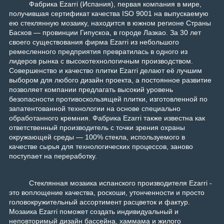
Фабрика Ezarri (Испания), первая компания в мире,
получившая сертификат качества ISO 9001 на выпускаемую
ею стеклянную мозаику, находится в южном регионе Страны
Басков — провинции Гипускоа, в городе Лазкао. За 30 лет
своего существования фирма Ezarri из небольшого
ремесленного предприятия превратилась в одного из
лидеров рынка с высокотехнологичным производством.
Совершенство и качество плитки Ezarri делают её лучшим
выбором для любого дизайн проекта, а постоянное развитие
позволяет компании предлагать высокий уровень
безопасности противоскользящей плитки, изготовленной по
запатентованной технологии на основе специально
обработанного кремния. Фабрика Ezarri также известна как
ответственный производитель с точки зрения охраны
окружающей среды — 100% стекла, используемого в
качестве сырья для технологических процессов, заново
поступает на переработку.
Стеклянная мозаика испанского производителя Ezarri -
это воплощение качества, роскоши, утонченности и просто
головокружительный ассортимент расцветок и фактур.
Мозаика Ezarri поможет создать индивидуальный и
неповторимый дизайн бассейна, хаммама и жилого