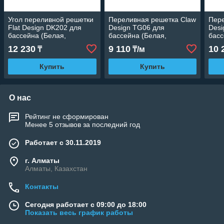
Угол переливной решетки
Переливная решетка Claw
Пере
Flat Design DK202 для
Design TG06 для
Desi
бассейна (Белая,
бассейна (Белая,
басс
Размеры: 200x25, 45
Размеры: 150x25)
Разм
12 230
9 110
10 
₸
₸/м
град.)
Купить
Купить
О нас
Рейтинг не сформирован
Менее 5 отзывов за последний год
Работает с 30.11.2019
г. Алматы
Алматы, Казахстан
Контакты
Сегодня работает с 09:00 до 18:00
Показать весь график работы