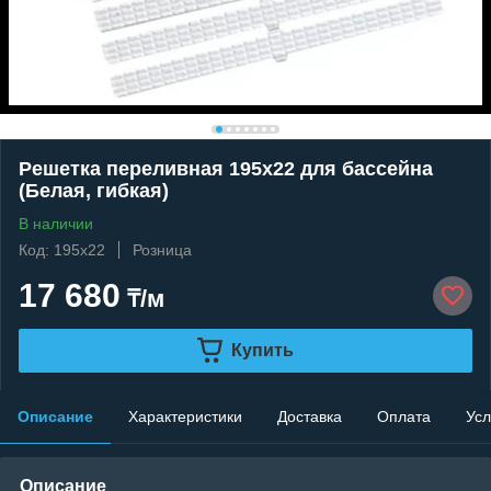
Решетка переливная 195x22 для бассейна
(Белая, гибкая)
В наличии
Код: 195x22
Розница
17 680
₸/м
Купить
Описание
Характеристики
Доставка
Оплата
Усл
Описание