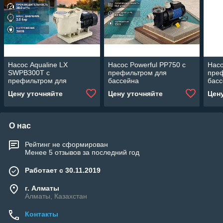
Насос Aqualine LX
Насос Powerful PP750 c
Насо
SWPB300T c
префильтром для
пре
префильтром для
бассейна
бас
бассейна (28 м3/ч,
(Производительность 12
(Про
Цену уточняйте
Цену уточняйте
Цен
мощность: 2,20 кВт, 380В)
м3/ч, мощность: 0,75 кВт)
м3/ч
О нас
Рейтинг не сформирован
Менее 5 отзывов за последний год
Работает с 30.11.2019
г. Алматы
Алматы, Казахстан
Контакты