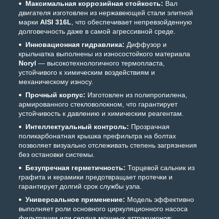
Максимальная коррозийная стойкость:
Вал
двигателя изготовлен из нержавеющей стали элитной
марки
AISI 316L
, что обеспечивает непревзойденную
долговечность даже в самой агрессивной среде.
Инновационная гидравлика:
Диффузор и
крыльчатка выполнены из износостойкого материала
Noryl
— высокотехнологичного термопласта,
устойчивого к химическим воздействиям и
механическому износу.
Прочный корпус:
Изготовлен из полипропилена,
армированного стекловолокном, что гарантирует
устойчивость к давлению и химическим реагентам.
Интеллектуальный контроль:
Прозрачная
поликарбонатная крышка префильтра на болтах
позволяет визуально отслеживать степень загрязнения
без остановки системы.
Безупречная герметичность:
Торцевой сальник из
графита и керамики предотвращает протечки и
гарантирует долгий срок службы узла.
Универсальное применение:
Модель эффективно
выполняет роли основного циркуляционного насоса
фильтрации или сердца мощных аттракционов: