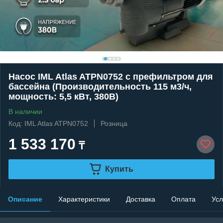
Насос IML Atlas ATPN0752 c префильтром для
бассейна (Производительность 115 м3/ч,
мощность: 5,5 кВт, 380В)
В наличии
Код: IML Atlas ATPN0752
Розница
1 533 170
₸
Купить
Описание
Характеристики
Доставка
Оплата
Усл