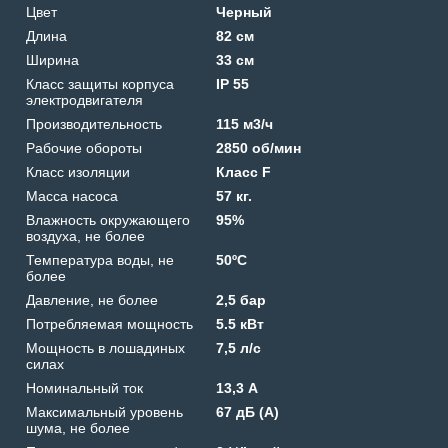
Цвет
Черный
Длина
82 см
Ширина
33 см
Класс защиты корпуса
IP 55
электродвигателя
Производительность
115 м3/ч
Рабочие обороты
2850 об/мин
Класс изоляции
Класс F
Масса насоса
57 кг.
Влажность окружающего
95%
воздуха, не более
Температура воды, не
50ºС
более
Давление, не более
2,5 бар
Потребляемая мощность
5.5 кВт
Мощность в лошадиных
7,5 л/с
силах
Номинальный ток
13,3 А
Максимальный уровень
67 дБ (А)
шума, не более