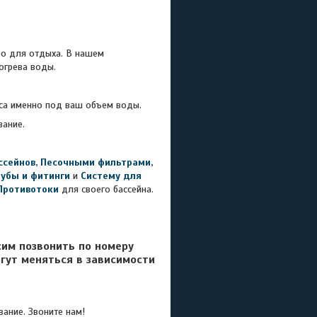
 для отдыха. В нашем
огрева воды.
са именно под ваш объем воды.
вание.
ссейнов
,
Песочными фильтрами
,
рубы и фитинги
и
Систему для
Противотоки
для своего бассейна.
сим позвонить по номеру
гут меняться в зависимости
ание. Звоните нам!