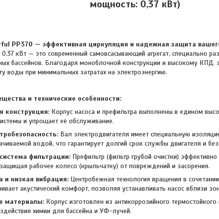
мощность: 0,37 кВт)
ful PP370 — эффективная циркуляция и надежная защита вашег
.37 кВт — это современный самовсасывающий агрегат, специально ра
ных бассейнов. Благодаря моноблочной конструкции и высокому КПД, 
ту воды при минимальных затратах на электроэнергию.
щества и технические особенности:
я конструкция:
Корпус насоса и префильтра выполнены в едином выс
системы и упрощает её обслуживание.
тробезопасность:
Вал электродвигателя имеет специальную изоляц
качиваемой водой, что гарантирует долгий срок службы двигателя и без
система фильтрации:
Префильтр (фильтр грубой очистки) эффективно
, защищая рабочее колесо (крыльчатку) от повреждений и засорения.
а и низкая вибрация:
Центробежная технология вращения в сочетании
чивает акустический комфорт, позволяя устанавливать насос вблизи зо
е материалы:
Корпус изготовлен из антикоррозийного термостойкого 
оздействия химии для бассейна и УФ-лучей.