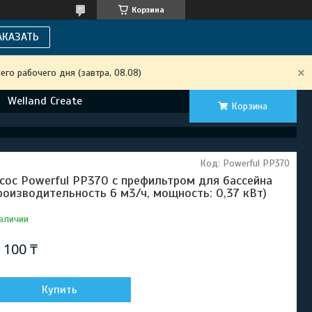
Корзина
АКАЗАТЬ
го рабочего дня (завтра, 08.08)
Welland Create
Корзина
Код:
Powerful PP370
сос Powerful PP370 c префильтром для бассейна
роизводительность 6 м3/ч, мощность: 0,37 кВт)
аличии
 100 ₸
Купить