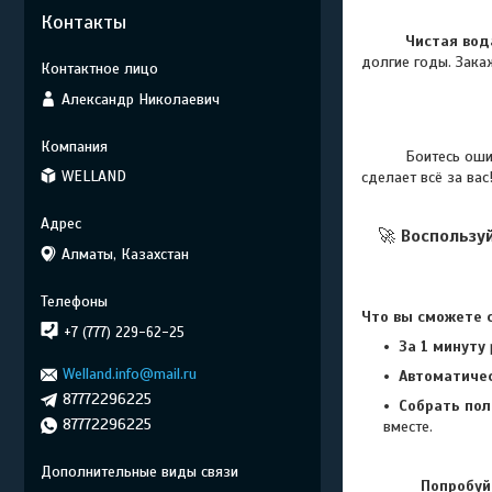
Контакты
Чистая вод
долгие годы. Зака
Александр Николаевич
Боитесь ошибитьс
WELLAND
сделает всё за вас
🚀
Воспользу
Алматы, Казахстан
Что вы сможете с
+7 (777) 229-62-25
За 1 минуту
Welland.info@mail.ru
Автоматиче
87772296225
Собрать по
87772296225
вместе.
Попробуй