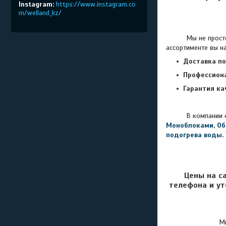
Instagram
https://www.instagram.co
m/welland_kz/
Мы не просто про
ассортименте вы н
Доставка по
Профессион
Гарантия ка
В компании
Моноблоками
,
Об
подогрева воды
.
Цены на с
телефона и ут
Мы