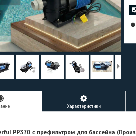
сание
Характеристики
rful PP370 c префильтром для бассейна (Произ