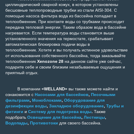
циллиндрический сварной кожух, в котором установлены
бесшовные теплопроводные трубки из стали AISI-304. С
помощью насоса фильтра вода из бассейна попадает в
теплообменник. При контакте воды со трубками происходит
передача тепловой энергии. Таким образом вода в бассейне
нагревается. Если температура воды становится выше
установленного значения на термостате, срабатывает
автоматическая блокировка подачи воды в
теплообменник.
Хотите и вы получать истинное удовольствие
от использования собственного бассейна, тогда заказывайте
теплообменник
Xenozone 28
на данном сайте уже сейчас,
подарите себе и своим близким незабываемые ощущения и
приятный отдых.
В компании
«WELLAND»
вы также можете найти и
ознакомится с
Насосами для бассейнов
,
Песочными
фильтрами
,
Моноблоками
,
Оборудование для
дезинфекции воды
,
Закладное оборудование
,
Трубы и
фитинги
и
Систему для подогрева воды
.
Также
подобрать
Освещение для бассейна
,
Лестницы
,
Водопады
,
Противотоки
для своего бассейна.