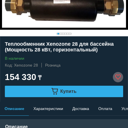
Теплообменник Xenozone 28 для бассейна
(Мощность 28 кВт, горизонтальный)
В наличии
Код: Xenozone 28
Розница
154 330
₸
Купить
Описание
Характеристики
Доставка
Оплата
Усл
Описание