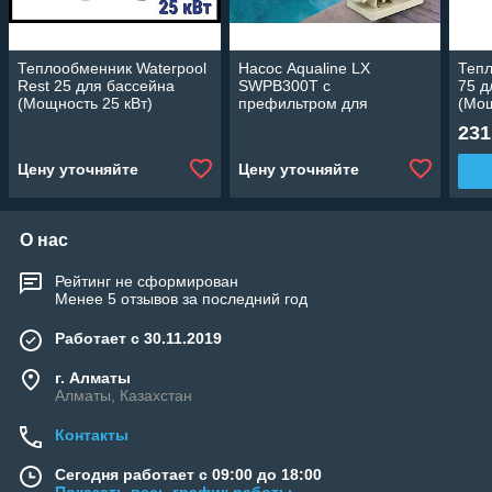
Теплообменник Waterpool
Насос Aqualine LX
Теп
Rest 25 для бассейна
SWPB300T c
75 д
(Мощность 25 кВт)
префильтром для
(Мощ
бассейна (28 м3/ч,
гори
231
мощность: 2,20 кВт, 380В)
Цену уточняйте
Цену уточняйте
О нас
Рейтинг не сформирован
Менее 5 отзывов за последний год
Работает с 30.11.2019
г. Алматы
Алматы, Казахстан
Контакты
Сегодня работает с 09:00 до 18:00