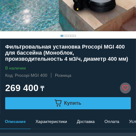
Фильтровальная установка Procopi MGI 400
для бассейна (Моноблок,
производительность 4 м3/ч, диаметр 400 мм)
В наличии
Код: Procopi MGI 400
Розница
269 400
₸
Купить
Описание
Характеристики
Доставка
Оплата
Усл