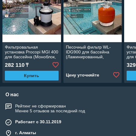
Фильтровальная
Песочный фильтр WL-
Фил
установка Procopi MGI 400
IDG900 для бассейна
уста
для бассейна (Моноблок,
(Ламинированный,
для 
производительность 6 м3/
производительность 32
прои
282 110
329
₸
ч, диаметр 400 мм)
м3/ч, диаметр: 900 мм,
ч, д
песок 400 кг.)
Цену уточняйте
Купить
О нас
Рейтинг не сформирован
Менее 5 отзывов за последний год
Работает с 30.11.2019
г. Алматы