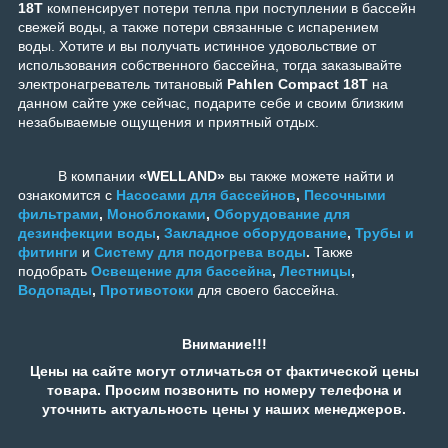
18T
компенсирует потери тепла при поступлении в бассейн
свежей воды, а также потери связанные с испарением
воды.
Хотите и вы получать истинное удовольствие от
использования собственного бассейна, тогда заказывайте
э
лектронагреватель титановый
Pahlen Compact 18T
на
данном сайте уже сейчас, подарите себе и своим близким
незабываемые ощущения и приятный отдых.
В компании
«WELLAND»
вы также можете найти и
ознакомится с
Насосами для бассейнов
,
Песочными
фильтрами
,
Моноблоками
,
Оборудование для
дезинфекции воды
,
Закладное оборудование
,
Трубы и
фитинги
и
Систему для подогрева воды
.
Также
подобрать
Освещение для бассейна
,
Лестницы
,
Водопады
,
Противотоки
для своего бассейна.
Внимание!!!
Цены на сайте могут отличаться от фактической цены
товара. Просим позвонить по номеру телефона и
уточнить актуальность цены у наших менеджеров.