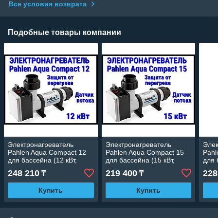
Все условия возврата
Подобные товары компании
Электронагреватель
Электронагреватель
Элек
Pahlen Aqua Compact 12
Pahlen Aqua Compact 15
Pahl
для бассейна (12 кВт,
для бассейна (15 кВт,
для 
датчик потока, защита от
датчик потока, защита от
датч
248 210
219 400
228
₸
₸
перегрева)
перегрева)
пере
Купить
Купить