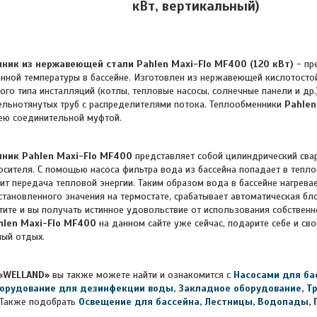
кВт, вертикальный)
ник из нержавеющей стали Pahlen Maxi-Flo MF400 (120 кВт)
- пр
ной температуры в бассейне. Изготовлен из нержавеющей кислотостой
го типа инсталляций (котлы, тепловые насосы, солнечные панели и др.
ельнотянутых труб с распределителями потока. Теплообменники
Pahlen
ею соединительной муфтой.
нник
Pahlen Maxi-Flo MF400
представляет собой цилиндрический сва
осителя. С помощью насоса фильтра вода из бассейна попадает в тепло
ит передача тепловой энергии. Таким образом вода в бассейне нагрева
становленного значения на термостате, срабатывает автоматическая б
тите и вы получать истинное удовольствие от использования собственн
hlen Maxi-Flo MF400
на данном сайте уже сейчас, подарите себе и с
ый отдых.
«WELLAND»
вы также можете найти и ознакомится с
Насосами для ба
орудование для дезинфекции воды
,
Закладное оборудование
,
Т
Также подобрать
Освещение для бассейна
,
Лестницы
,
Водопады
,