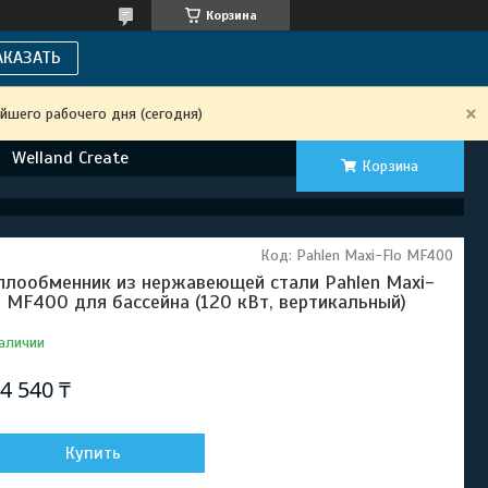
Корзина
АКАЗАТЬ
йшего рабочего дня (сегодня)
Welland Create
Корзина
Код:
Pahlen Maxi-Flo MF400
плообменник из нержавеющей стали Pahlen Maxi-
o MF400 для бассейна (120 кВт, вертикальный)
аличии
4 540 ₸
Купить