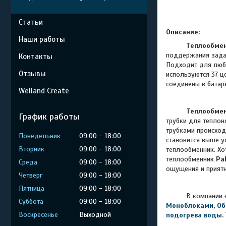
Статьи
Описание:
Наши работы
Теплообмен
поддержания задан
Контакты
Подходит для любо
Отзывы
используются 37 ц
соединены в батар
Welland Create
Теплообме
График работы
трубки для теплон
трубками происход
Понедельник
09:00
18:00
становится выше у
Вторник
09:00
18:00
теплообменник.
Хо
теплообменник
Pa
Среда
09:00
18:00
ощущения и приятн
Четверг
09:00
18:00
Пятница
09:00
18:00
В компании
Суббота
09:00
18:00
Моноблоками
,
Об
Воскресенье
Выходной
подогрева воды
.