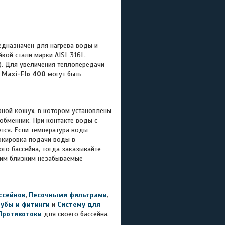
едназначен для нагрева воды и
кой стали марки AISI-316L.
). Для увеличения теплопередачи
 Maxi-Flo 400
могут быть
рной кожух, в котором установлены
обменник. При контакте воды с
ется. Если температура воды
локировка подачи воды в
ого бассейна, тогда заказывайте
воим близким незабываемые
ссейнов
,
Песочными фильтрами
,
рубы и фитинги
и
Систему для
Противотоки
для своего бассейна.