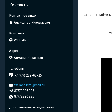
Контакты
Цены на сайте м
Александр Николаевич
Мы
WELLAND
Алматы, Казахстан
+7 (777) 229-62-25
Welland.info@mail.ru
87772296225
87772296225