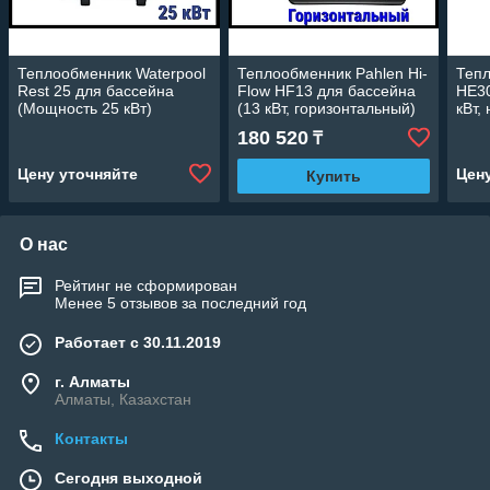
Теплообменник Waterpool
Теплообменник Pahlen Hi-
Тепл
Rest 25 для бассейна
Flow HF13 для бассейна
HE30
(Мощность 25 кВт)
(13 кВт, горизонтальный)
кВт,
Inco
180 520
₸
Цену уточняйте
Цен
Купить
О нас
Рейтинг не сформирован
Менее 5 отзывов за последний год
Работает с 30.11.2019
г. Алматы
Алматы, Казахстан
Контакты
Сегодня выходной