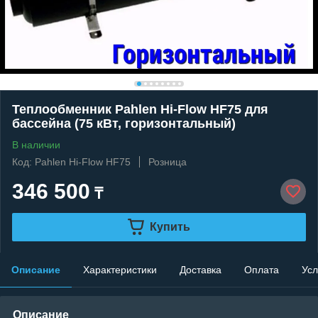
Теплообменник Pahlen Hi-Flow HF75 для
бассейна (75 кВт, горизонтальный)
В наличии
Код: Pahlen Hi-Flow HF75
Розница
346 500
₸
Купить
Описание
Характеристики
Доставка
Оплата
Усл
Описание