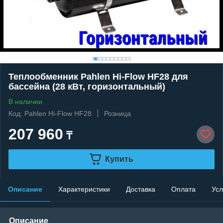
Теплообменник Pahlen Hi-Flow HF28 для
бассейна (28 кВт, горизонтальный)
В наличии
Код: Pahlen Hi-Flow HF28
Розница
207 960
₸
Купить
Описание
Характеристики
Доставка
Оплата
Усл
Описание