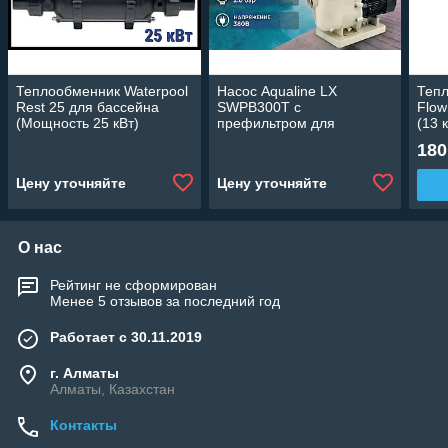
Теплообменник Waterpool
Насос Aqualine LX
Тепл
Rest 25 для бассейна
SWPB300T c
Flow
(Мощность 25 кВт)
префильтром для
(13 
бассейна (28 м3/ч,
180
мощность: 2,20 кВт, 380В)
Цену уточняйте
Цену уточняйте
О нас
Рейтинг не сформирован
Менее 5 отзывов за последний год
Работает с 30.11.2019
г. Алматы
Алматы, Казахстан
Контакты