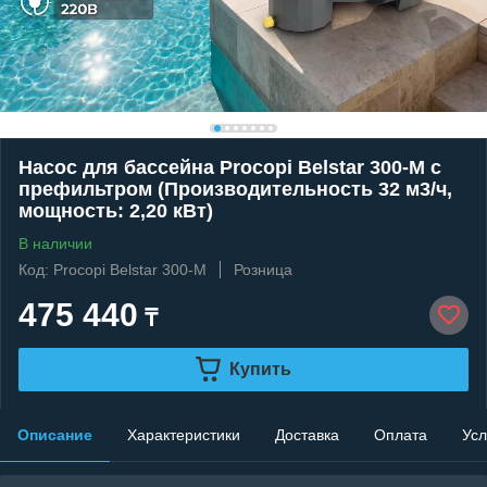
Насос для бассейна Procopi Belstar 300-M c
префильтром (Производительность 32 м3/ч,
мощность: 2,20 кВт)
В наличии
Код: Procopi Belstar 300-M
Розница
475 440
₸
Купить
Описание
Характеристики
Доставка
Оплата
Усл