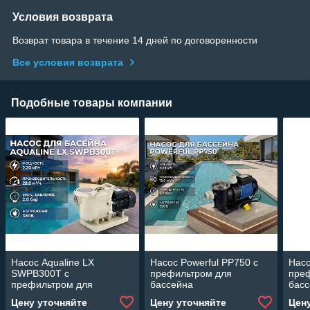
Условия возврата
Возврат товара в течение 14 дней по договоренности
Все условия возврата
Подобные товары компании
Насос Aqualine LX
Насос Powerful PP750 c
Насо
SWPB300T c
префильтром для
пре
префильтром для
бассейна
бас
бассейна (28 м3/ч,
(Производительность 12
(Про
Цену уточняйте
Цену уточняйте
Цен
мощность: 2,20 кВт, 380В)
м3/ч, мощность: 0,75 кВт)
м3/ч