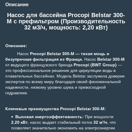
Описание
Насос для бассейна Procopi Belstar 300-
M c префильтром (Производительность
32 м3/ч, мощность: 2,20 кВт)
Описание:
Насос
Procopi Belstar 300-M — тихая мощь и
безупречная фильтрация из Франци.
Насос
Belstar 300-M
от ведущего французского бренда
Procopi (BWT Group)
—
это профессиональное решение для циркуляции воды в
плавательных бассейнах. Модель Belstar заслужила доверие
экспертов по всему миру благодаря своей феноменальной
надежности, низкому уровню шума и превосходной
гидравлике.
Ключевые преимущества Procopi Belstar 300-M:
Высокая энергоэффективность:
При мощности
2.20 кВт
, насос выдает стабильный поток
32 м³/ч
, что
позволяет значительно экономить на электроэнергии