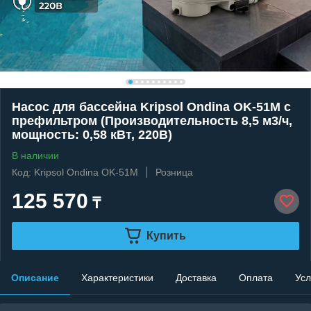
Насос для бассейна Kripsol Ondina OK-51M c
префильтром (Производительность 8,5 м3/ч,
мощность: 0,58 кВт, 220В)
В наличии
Код: Kripsol Ondina OK-51M
Розница
125 570
₸
Купить
Описание
Характеристики
Доставка
Оплата
Усл