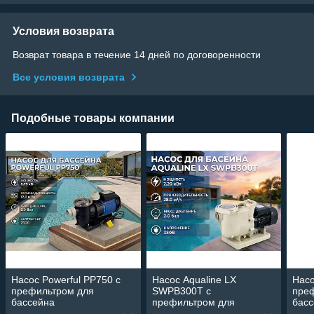
Условия возврата
Возврат товара в течение 14 дней по договоренности
Все условия возврата
Подобные товары компании
Насос Powerful PP750 c
Насос Aqualine LX
Насо
префильтром для
SWPB300T c
пре
бассейна
префильтром для
бас
(Производительность 12
бассейна (28 м3/ч,
(Про